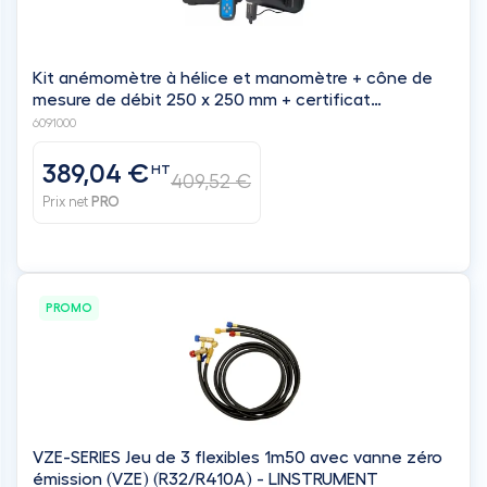
Kit anémomètre à hélice et manomètre + cône de
mesure de débit 250 x 250 mm + certificat
d'ajustage AFD-550K - LINSTRUMENT
6091000
389,04 €
HT
409,52 €
Prix net
PRO
PROMO
VZE-SERIES Jeu de 3 flexibles 1m50 avec vanne zéro
émission (VZE) (R32/R410A) - LINSTRUMENT