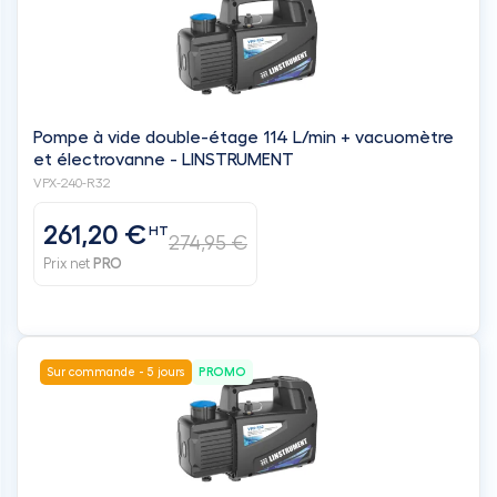
Pompe à vide double-étage 114 L/min + vacuomètre
et électrovanne - LINSTRUMENT
VPX-240-R32
261,20 €
HT
274,95 €
Prix net
PRO
Sur commande - 5 jours
PROMO