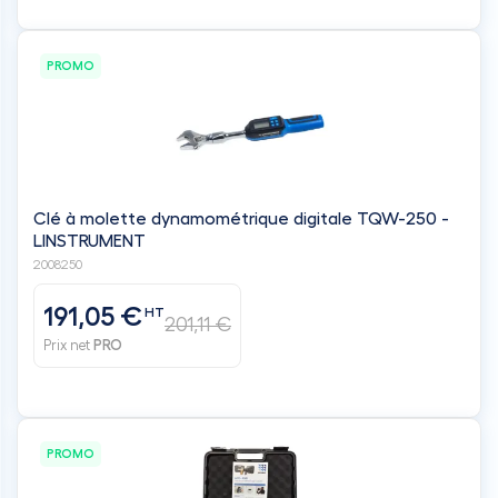
PROMO
Clé à molette dynamométrique digitale TQW-250 -
LINSTRUMENT
2008250
191,05 €
HT
201,11 €
Prix net
PRO
PROMO