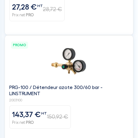
27,28 €
HT
28,72 €
Prix net
PRO
PROMO
PRG-100 / Détendeur azote 300/60 bar -
LINSTRUMENT
2003100
143,37 €
HT
150,92 €
Prix net
PRO