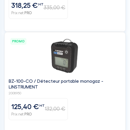
318,25 €
HT
335,00 €
Prix net
PRO
PROMO
BZ-100-CO / Détecteur portable monogaz -
LINSTRUMENT
2008950
125,40 €
HT
132,00 €
Prix net
PRO