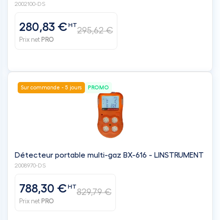
2002100-DS
280,83 €
HT
295,62 €
Prix net
PRO
Sur commande - 5 jours
PROMO
Détecteur portable multi-gaz BX-616 - LINSTRUMENT
2008970-DS
788,30 €
HT
829,79 €
Prix net
PRO