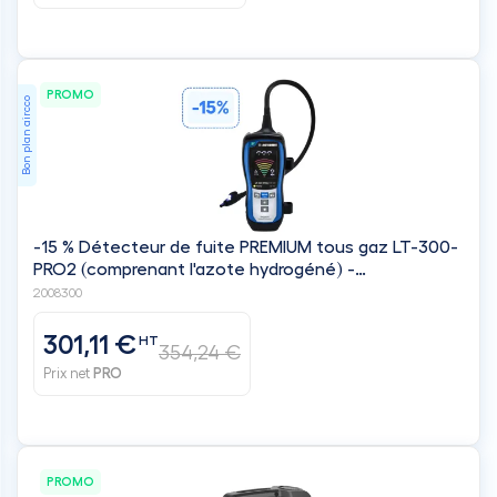
PROMO
Bon plan aircco
-15 % Détecteur de fuite PREMIUM tous gaz LT-300-
PRO2 (comprenant l'azote hydrogéné) -
LINSTRUMENT
2008300
301,11 €
HT
354,24 €
Prix net
PRO
PROMO