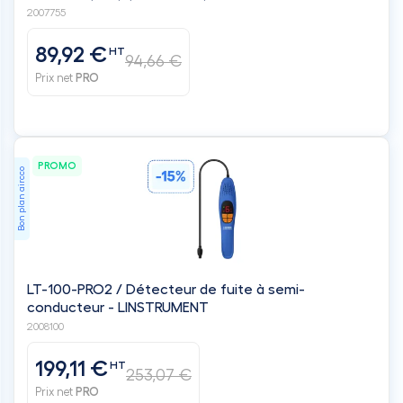
2007755
89,92 €
HT
94,66 €
Prix net
PRO
PROMO
Bon plan aircco
LT-100-PRO2 / Détecteur de fuite à semi-
conducteur - LINSTRUMENT
2008100
199,11 €
HT
253,07 €
Prix net
PRO