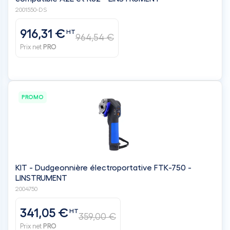
2001550-DS
916,31 €
HT
964,54 €
Prix net
PRO
PROMO
KIT - Dudgeonnière électroportative FTK-750 -
LINSTRUMENT
2004750
341,05 €
HT
359,00 €
Prix net
PRO