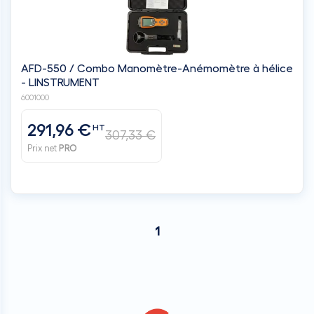
AFD-550 / Combo Manomètre-Anémomètre à hélice
- LINSTRUMENT
6001000
291,96 €
HT
307,33 €
Prix net
PRO
1