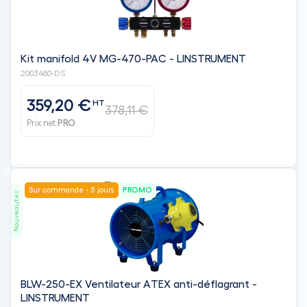
Kit manifold 4V MG-470-PAC - LINSTRUMENT
2003480-DS
359,20 €
HT
378,11 €
Prix net
PRO
Sur commande - 5 jours
PROMO
Nouveautés
BLW-250-EX Ventilateur ATEX anti-déflagrant -
LINSTRUMENT