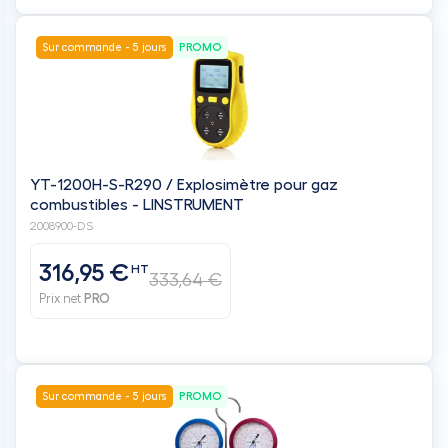
Sur commande - 5 jours
PROMO
YT-1200H-S-R290 / Explosimètre pour gaz
combustibles - LINSTRUMENT
2008900-DS
316,95 €
HT
333,64 €
Prix net
PRO
Sur commande - 5 jours
PROMO