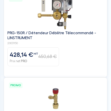
PRG-150R / Détendeur Débilitre Télecommandé -
LINSTRUMENT
2003150
428,14 €
HT
450,68 €
Prix net
PRO
PROMO