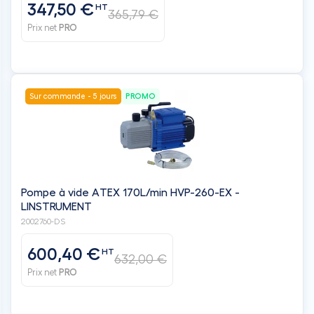
347,50 €
HT
365,79 €
Prix net
PRO
Sur commande - 5 jours
PROMO
Pompe à vide ATEX 170L/min HVP-260-EX -
LINSTRUMENT
2002760-DS
600,40 €
HT
632,00 €
Prix net
PRO