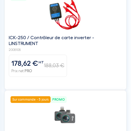
ICK-250 / Contrôleur de carte inverter -
LINSTRUMENT
2008108
178,62 €
HT
188,03 €
Prix net
PRO
Sur commande - 5 jours
PROMO