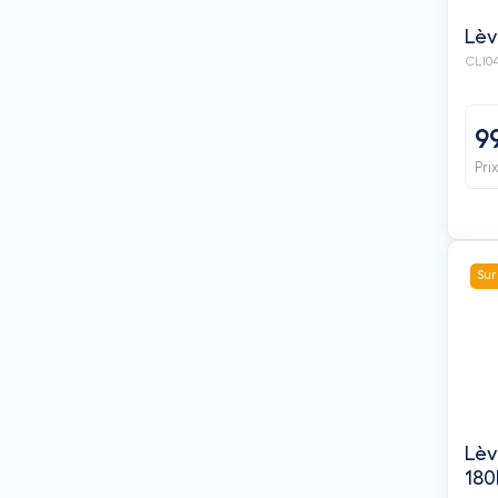
Lèv
CLI0
9
Pri
Sur
Lèv
180