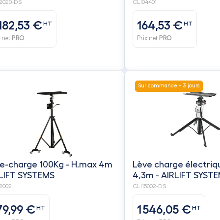
2020-DS
CLI04401
 182,53 €
164,53 €
HT
HT
x net
PRO
Prix net
PRO
Sur commande - 3 jours
e-charge 100Kg - H.max 4m
Lève charge électri
LIFT SYSTEMS
4,3m - AIRLIFT SYST
2002
CLI15002-DS
79,99 €
1 546,05 €
HT
HT