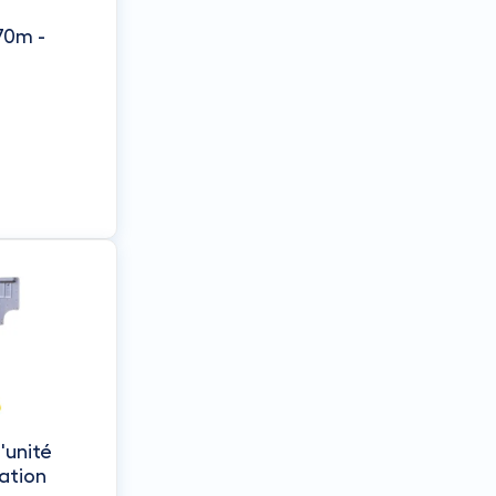
70m -
'unité
sation