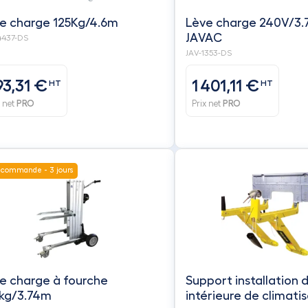
e charge 125Kg/4.6m
Lève charge 240V/3.
JAVAC
4437-DS
JAV-1353-DS
93,31 €
1 401,11 €
HT
HT
x net
PRO
Prix net
PRO
 commande - 3 jours
e charge à fourche
Support installation d
kg/3.74m
intérieure de climati