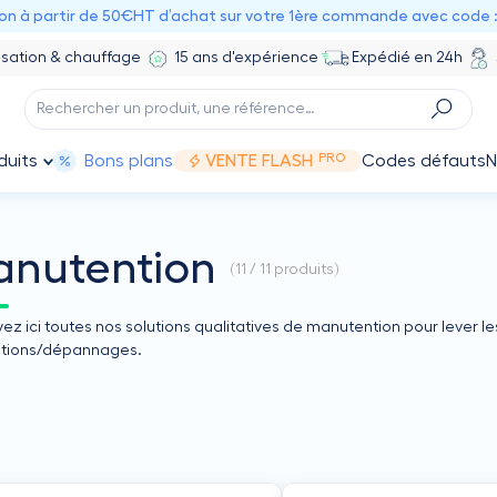
ion à partir de 50€HT d’achat sur votre 1ère commande avec code 
isation & chauffage
15 ans d'expérience
Expédié en 24h
PRO
duits
Bons plans
VENTE FLASH
Codes défauts
N
nutention
(
11 / 11
produits)
ez ici toutes nos solutions qualitatives de manutention pour lever les
lations/dépannages.