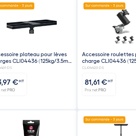
 commande - 3 jours
Sur commande - 3 jours
essoire plateau pour lèves
Accessoire roulettes 
rges CLI04436 (125kg/3.5m)
charge CLI04436 (12
 CLI04437 (125kg/4.5m)
4461-DS
CLI04420-DS
3,97 €
81,61 €
HT
HT
x net
PRO
Prix net
PRO
Sur commande - 3 jours