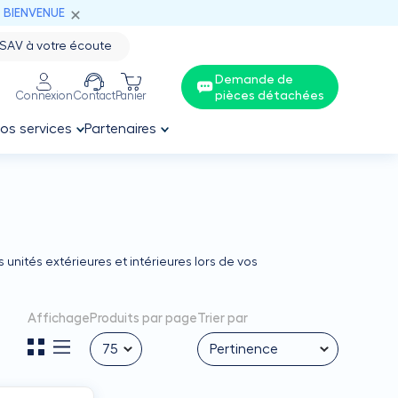
: BIENVENUE
SAV à votre écoute
Demande de
pièces détachées
Connexion
Contact
Panier
os services
Partenaires
 unités extérieures et intérieures lors de vos
Affichage
Produits par page
Trier par