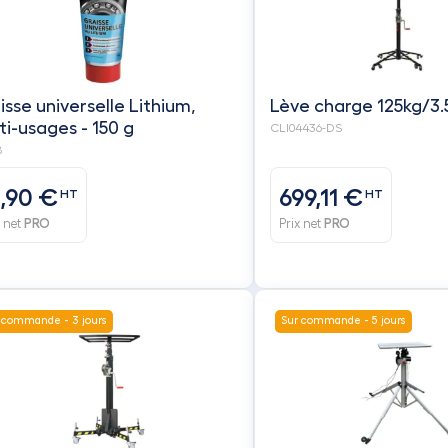
isse universelle Lithium,
Lève charge 125kg/3
ti-usages - 150 g
CLI04436-DS
8
5,90 €
699,11 €
HT
HT
x net
PRO
Prix net
PRO
 commande - 3 jours
Sur commande - 5 jours