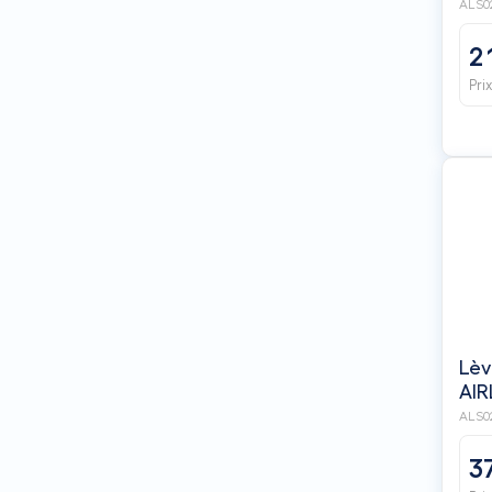
ALS0
2
Pri
Lèv
AIR
ALS0
3