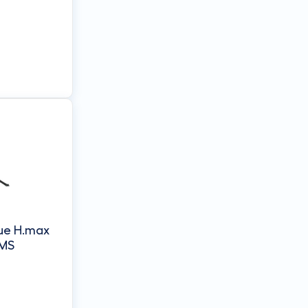
que H.max
EMS