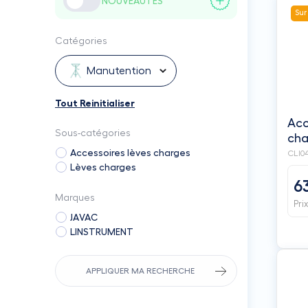
NOUVEAUTÉS
Sur
Catégories
Manutention
Tout Reinitialiser
Acc
Sous-catégories
cha
&
Accessoires lèves charges
CLI0
Lèves charges
6
Marques
Pri
JAVAC
LINSTRUMENT
APPLIQUER MA RECHERCHE