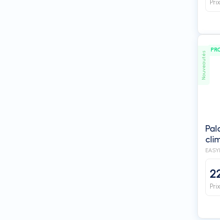
Pri
PR
Nouveautés
Pal
cli
EASYL
2
Pri