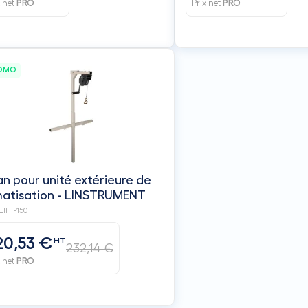
x net
PRO
Prix net
PRO
OMO
an pour unité extérieure de
matisation - LINSTRUMENT
IFT-150
20,53 €
HT
232,14 €
x net
PRO