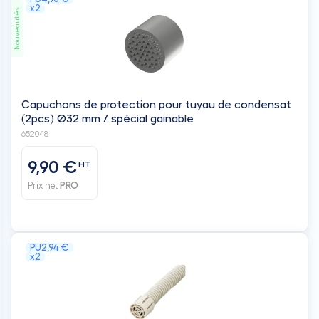
x2
Nouveautés
Capuchons de protection pour tuyau de condensat
(2pcs) Ø32 mm / spécial gainable
652048
9,90 €
HT
Prix net
PRO
PU
2,94 €
x2