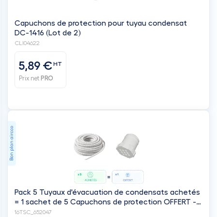
Capuchons de protection pour tuyau condensat
DC-1416 (Lot de 2)
CLI04622
5,89 €
HT
Prix net
PRO
Bon plan aircco
Pack 5 Tuyaux d'évacuation de condensats achetés
= 1 sachet de 5 Capuchons de protection OFFERT -
IMPERIALE
16TSC_652047