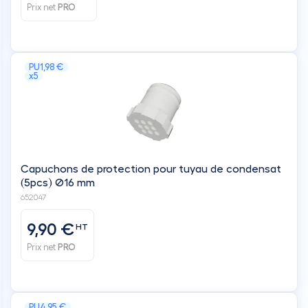
Prix net
PRO
PU
1,98 €
x5
Capuchons de protection pour tuyau de condensat
(5pcs) Ø16 mm
652047
9,90 €
HT
Prix net
PRO
PU
4,95 €