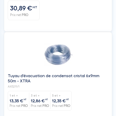
30,89 €
HT
Prix net
PRO
Tuyau d'évacuation de condensat cristal 6x9mm
50m - XTRA
AX5211/1
1 et +
3 et +
5 et +
HT
HT
HT
13,35 €
12,86 €
12,35 €
Prix net
PRO
Prix net
PRO
Prix net
PRO