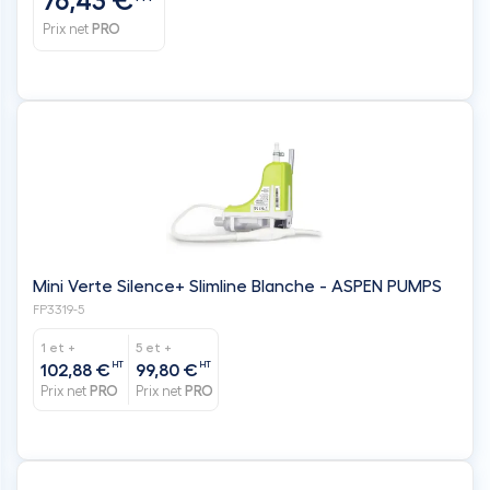
76,43 €
Prix net
PRO
Mini Verte Silence+ Slimline Blanche - ASPEN PUMPS
FP3319-5
1 et +
5 et +
HT
HT
102,88 €
99,80 €
Prix net
PRO
Prix net
PRO