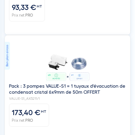
93,33 €
HT
Prix net
PRO
Bon plan aircco
Pack : 3 pompes VALUE-S1 = 1 tuyaux d'évacuation de
condensat cristal 6x9mm de 50m OFFERT
VALUE-S1_AX5211/1
173,40 €
HT
Prix net
PRO