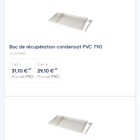
Bac de récupération condensat PVC 790
CLI04485
1 et +
2 et +
HT
HT
31,10 €
29,10 €
Prix net
PRO
Prix net
PRO