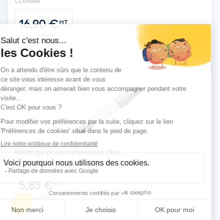
CLI04564
16,90 €
HT
Prix net
PRO
PU
1,16 €
x5
Rallonge pour condensat (5p)
CLI04540
5,83 €
HT
Prix net
PRO