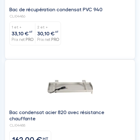
Bac de récupération condensat PVC 940
CLI04486
1 et +
2 et +
HT
HT
33,10 €
30,10 €
Prix net
PRO
Prix net
PRO
Bac condensat acier 820 avec résistance
chauffante
CLI04488
HT