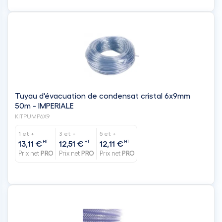
Tuyau d'évacuation de condensat cristal 6x9mm
50m - IMPERIALE
KITPUMP6X9
1 et +
3 et +
5 et +
HT
HT
HT
13,11 €
12,51 €
12,11 €
Prix net
PRO
Prix net
PRO
Prix net
PRO