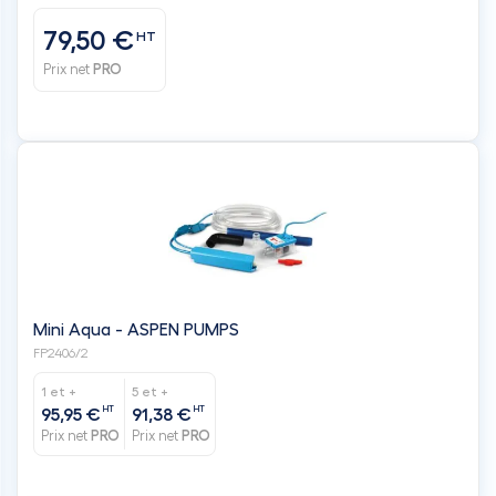
79,50 €
HT
Prix net
PRO
Mini Aqua - ASPEN PUMPS
FP2406/2
1 et +
5 et +
HT
HT
95,95 €
91,38 €
Prix net
PRO
Prix net
PRO