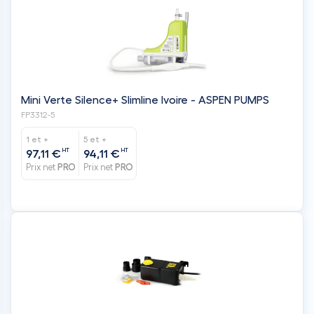
Mini Verte Silence+ Slimline Ivoire - ASPEN PUMPS
FP3312-5
1 et +
5 et +
HT
HT
97,11 €
94,11 €
Prix net
PRO
Prix net
PRO