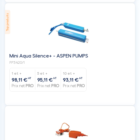
Top produits
Mini Aqua Silence+ - ASPEN PUMPS
FP3420/1
1 et +
5 et +
10 et +
HT
HT
HT
98,11 €
95,11 €
93,11 €
Prix net
PRO
Prix net
PRO
Prix net
PRO