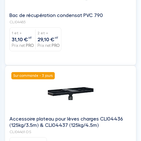
HT
HT
31,10 €
29,10 €
Prix net
PRO
Prix net
PRO
Sur commande - 3 jours
Accessoire plateau pour lèves charges CLI04436
(125kg/3.5m) & CLI04437 (125kg/4.5m)
CLI04461-DS
63,97 €
HT
Prix net
PRO