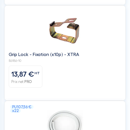
Grip Lock - Fixation (x10p) - XTRA
B6186-10
13,87 €
HT
Prix net
PRO
PU
107,56 €
x22
Palette de liaisons frigorifique double 1/4 - 3/8" 20M
(22pcs)
Palettedeliaison1-4-3-8