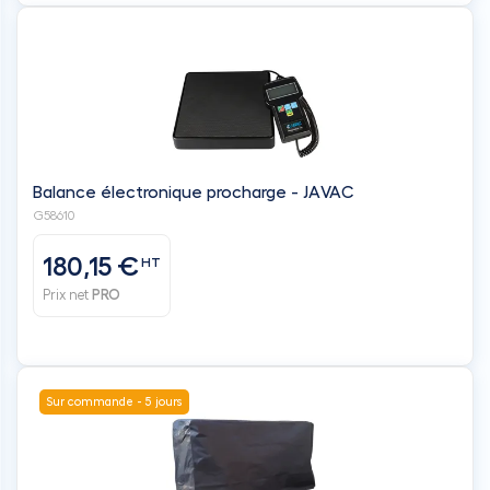
Balance électronique procharge - JAVAC
G58610
180,15 €
HT
Prix net
PRO
Sur commande - 5 jours
Couverture hivernale pour pompe à chaleur piscine
IKARIA INVERTER 12 & INOA 6 & 8 - TEDDINGTON
IKINVCOU12-DS