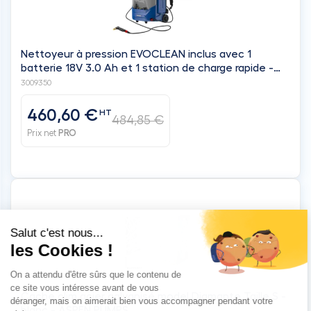
3009350
460,60 €
HT
484,85 €
Prix net
PRO
Cache clim acier galvanisé model Diamante Taille S -
blanc - ASPEN PUMPS
M38-910-71
180,99 €
HT
Prix net
PRO