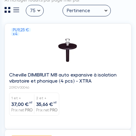
Cheville DIMIBRUIT M8 auto expansive à isolation
vibratoire et phonique (4 pcs) - XTRA
209DV00046
1 et +
2 et +
HT
HT
37,00 €
35,66 €
Prix net
PRO
Prix net
PRO
Sur commande - 5 jours