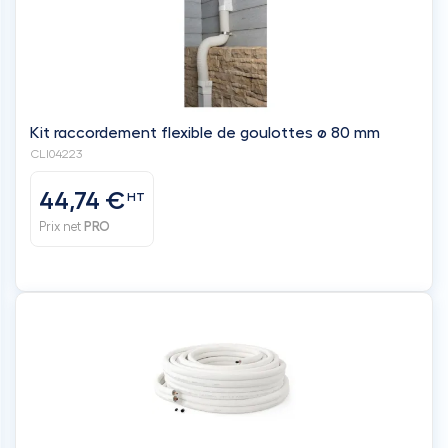
Kit raccordement flexible de goulottes ø 80 mm
CLI04223
44,74 €
HT
Prix net
PRO
Liaison frigorifique double 1/4" - 3/8" - 0.8mm - 50M
de cuivre
050201-111438
1 et +
3 et +
HT
HT
299,11 €
291,11 €