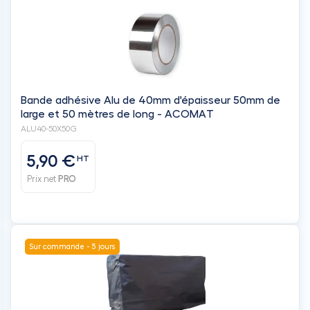
Bande adhésive Alu de 40mm d'épaisseur 50mm de
large et 50 mètres de long - ACOMAT
ALU40-50X50G
5,90 €
HT
Prix net
PRO
Sur commande - 5 jours
Couverture hivernale pour pompe à chaleur piscine
IKARIA INVERTER 17 & INOA 18 - TEDDINGTON
IKINVCOU17-DS