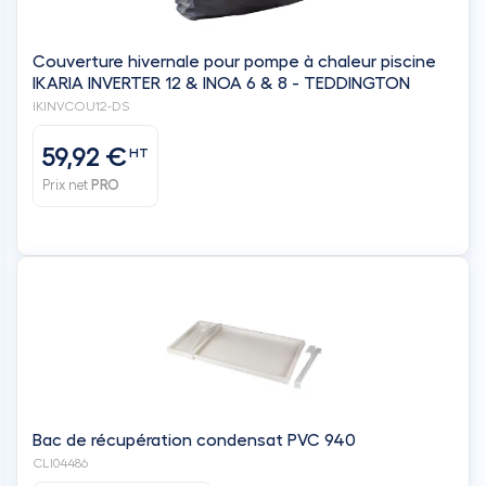
59,92 €
HT
Prix net
PRO
Bac de récupération condensat PVC 940
CLI04486
1 et +
2 et +
HT
HT
33,10 €
30,10 €
Prix net
PRO
Prix net
PRO