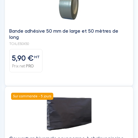
long
TOILE50X50
5,90 €
HT
Prix net
PRO
Sur commande - 5 jours
Couverture hivernale pour pompe à chaleur piscine
IKARIA INVERTER 14 & INOA 12 & 14 - TEDDINGTON
INOA-COUV14-DS
61,35 €
HT
Prix net
PRO