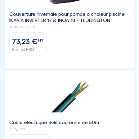
73,23 €
HT
Prix net
PRO
Câble électrique 3G6 couronne de 50m
3G6_C50
153,30 €
HT
Prix net
PRO