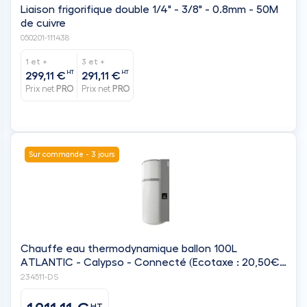
Prix net
PRO
Prix net
PRO
Sur commande - 3 jours
Chauffe eau thermodynamique ballon 100L
ATLANTIC - Calypso - Connecté (Ecotaxe : 20,50€)
- ATLANTIC
234511-DS
1 211,11 €
HT
Prix net
PRO