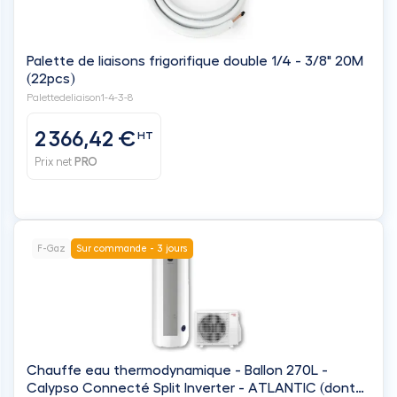
2 366,42 €
HT
Prix net
PRO
F-Gaz
Sur commande - 3 jours
Chauffe eau thermodynamique - Ballon 270L -
Calypso Connecté Split Inverter - ATLANTIC (dont
29,69€ ecotaxe)
232520-232521-DS
1 831,11 €
HT
Prix net
PRO