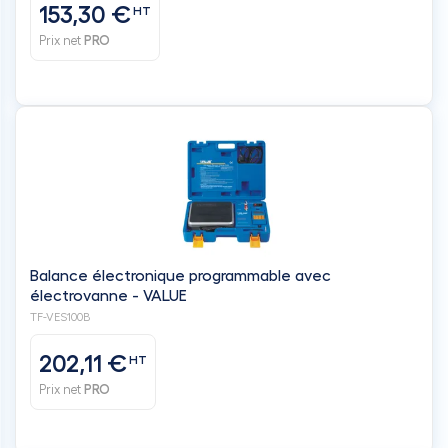
Balance électronique programmable avec
électrovanne - VALUE
TF-VES100B
202,11 €
HT
Prix net
PRO
PU
275,22 €
x9