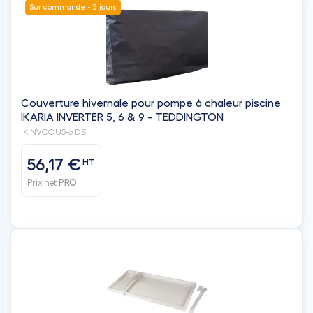
Couverture hivernale pour pompe à chaleur piscine
IKARIA INVERTER 5, 6 & 9 - TEDDINGTON
IKINVCOU5-6 DS
56,17 €
HT
Prix net
PRO
Bac de récupération condensat PVC 790
CLI04485
1 et +
2 et +