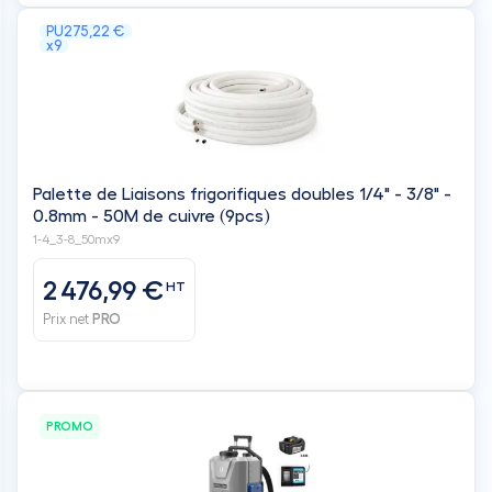
Palette de Liaisons frigorifiques doubles 1/4" - 3/8" -
0.8mm - 50M de cuivre (9pcs)
1-4_3-8_50mx9
2 476,99 €
HT
Prix net
PRO
PROMO
Nettoyeur à pression EVOCLEAN inclus avec 1
batterie 18V 3.0 Ah et 1 station de charge rapide -
LINSTRUMENT