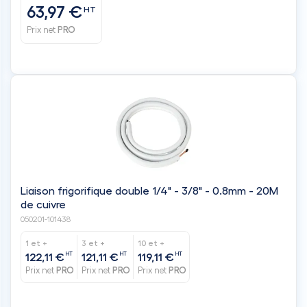
Liaison frigorifique double 1/4" - 3/8" - 0.8mm - 20M
de cuivre
050201-101438
1 et +
3 et +
10 et +
HT
HT
HT
122,11 €
121,11 €
119,11 €
Prix net
PRO
Prix net
PRO
Prix net
PRO
Sur commande - 3 jours