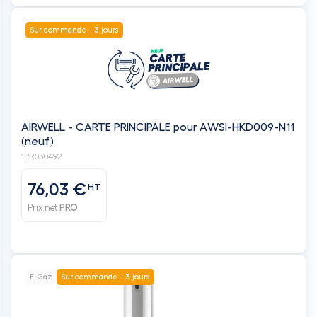
AIRWELL - CARTE PRINCIPALE pour AWSI-HKD009-N11
(neuf)
1PR030492
76,03 €
HT
Prix net
PRO
F-Gaz
Sur commande - 3 jours
Chauffe eau thermodynamique - Ballon 200L -
Calypso Connecté Split Inverter - ATLANTIC