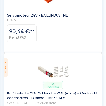
90,64 €
HT
Prix net
PRO
Top produits
Kit Goulotte 110x75 Blanche 2ML (4pcs) + Carton 13
accessoires 110 Blanc - IMPERIALE
CACCESS110WHITE-110BCANABlanche
49,80 €
HT
Prix net
PRO