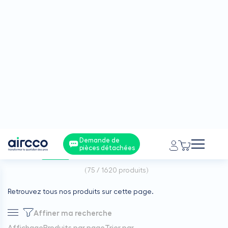
5% de réduction à partir de 50€HT d’achat sur votre 1ère
commande avec code : BIENVENUE
Demande de
pièces détachées
Tous les produits
(
75 / 1620
produits)
Retrouvez tous nos produits sur cette page.
Affiner ma recherche
Affichage
Produits par page
Trier par
PU
9,25 €
x4