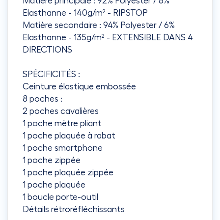
Matière principale : 92% Polyester / 8%
Elasthanne - 140g/m² - RIPSTOP
Matière secondaire : 94% Polyester / 6%
Elasthanne - 135g/m² - EXTENSIBLE DANS 4
DIRECTIONS
SPÉCIFICITÉS :
Ceinture élastique embossée
8 poches :
2 poches cavalières
1 poche mètre pliant
1 poche plaquée à rabat
1 poche smartphone
1 poche zippée
1 poche plaquée zippée
1 poche plaquée
1 boucle porte-outil
Détails rétroréfléchissants