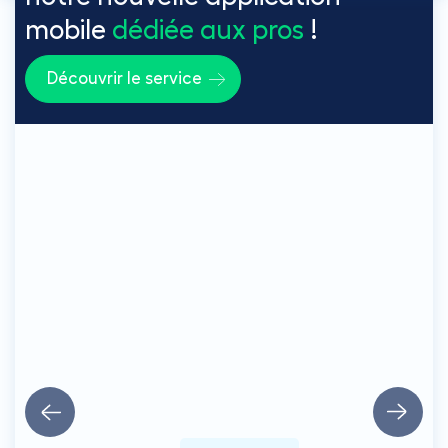
mobile
dédiée aux pros
!
Découvrir le service
Matériel
et
pièces
détachées
pour
climatisation