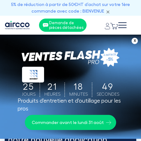
5% de réduction à partir de 50€HT d’achat sur votre 1ère
commande avec code : BIENVENUE
Demande de
pièces détachées
X
À PARTIR DE
-5%
25
21
18
49
JOURS
HEURES
MINUTES
SECONDES
Produits d'entretien et d'outillage pour les
pros
Commander avant le lundi 31 août
Gagnez en
réactivité
grâce à
notre nouvelle application