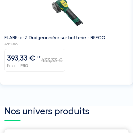
FLARE-e-Z Dudgeonnière sur batterie - REFCO
4689045
393,33 €
HT
433,33 €
Prix net
PRO
Nos univers produits