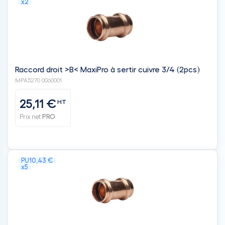
x2
Raccord droit >B< MaxiPro à sertir cuivre 3/4 (2pcs)
MPA5270 0060001
25,11 €
HT
Prix net
PRO
PU
10,43 €
x5