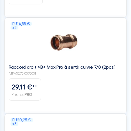
PU
14,55 €
x2
Raccord droit >B< MaxiPro à sertir cuivre 7/8 (2pcs)
MPA5270 0070001
29,11 €
HT
Prix net
PRO
PU
20,25 €
x3