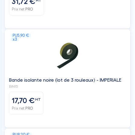
31,72 €
HT
Prix net
PRO
PU
5,90 €
x3
Bande isolante noire (lot de 3 rouleaux) - IMPERIALE
BIN15
17,70 €
HT
Prix net
PRO
PU
8,20 €