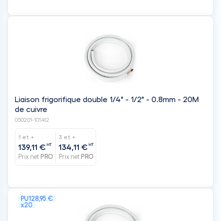
Liaison frigorifique double 1/4" - 1/2" - 0.8mm - 20M
de cuivre
050201-101412
1 et +
3 et +
HT
HT
139,11 €
134,11 €
Prix net
PRO
Prix net
PRO
PU
128,95 €
x20