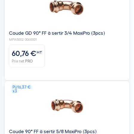
Coude GD 90° FF à sertir 3/4 MaxiPro (3pcs)
MPA5002 0060001
60,76 €
HT
Prix net
PRO
PU
16,37 €
x3
Coude 90° FF à sertir 5/8 MaxiPro (3pcs)