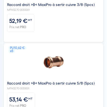
Raccord droit >B< MaxiPro à sertir cuivre 3/8 (5pcs)
MPA5270 0030001
52,19 €
HT
Prix net
PRO
PU
10,62 €
x5
Raccord droit >B< MaxiPro à sertir cuivre 5/8 (5pcs)
MPA5270 0050001
53,14 €
HT
Prix net
PRO