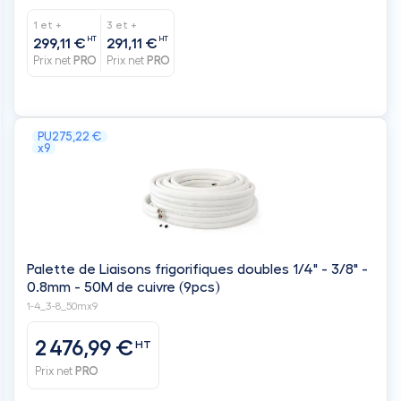
1 et +
3 et +
HT
HT
299,11 €
291,11 €
Prix net
PRO
Prix net
PRO
PU
275,22 €
x9
Palette de Liaisons frigorifiques doubles 1/4" - 3/8" -
0.8mm - 50M de cuivre (9pcs)
1-4_3-8_50mx9
2 476,99 €
HT
Prix net
PRO