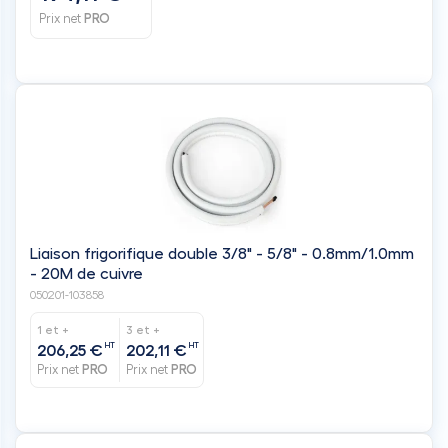
Prix net
PRO
Liaison frigorifique double 3/8" - 5/8" - 0.8mm/1.0mm
- 20M de cuivre
050201-103858
1 et +
3 et +
HT
HT
206,25 €
202,11 €
Prix net
PRO
Prix net
PRO