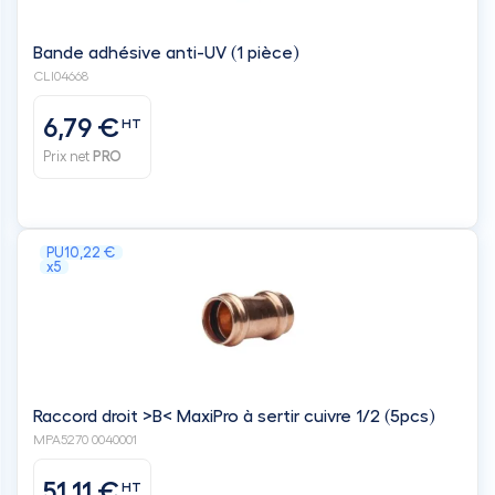
Bande adhésive anti-UV (1 pièce)
CLI04668
6,79 €
HT
Prix net
PRO
PU
10,22 €
x5
Raccord droit >B< MaxiPro à sertir cuivre 1/2 (5pcs)
MPA5270 0040001
51,11 €
HT