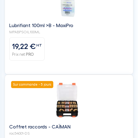
Lubrifiant 100ml >B - MaxiPro
MPABPSOIL100ML
19,22 €
HT
Prix net
PRO
Sur commande - 5 jours
Coffret raccords - CAÏMAN
rac54001-DS