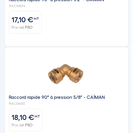
RAC54014
17,10 €
HT
Prix net
PRO
Raccord rapide 90° à pression 5/8" - CAÏMAN
RAC54016
18,10 €
HT
Prix net
PRO