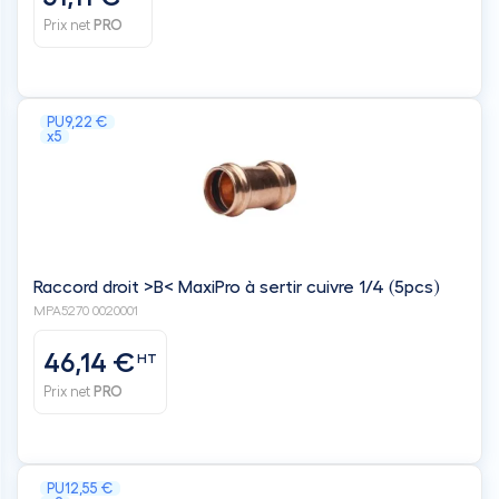
Prix net
PRO
PU
9,22 €
x5
Raccord droit >B< MaxiPro à sertir cuivre 1/4 (5pcs)
MPA5270 0020001
46,14 €
HT
Prix net
PRO
PU
12,55 €