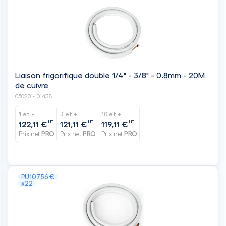
Liaison frigorifique double 1/4" - 3/8" - 0.8mm - 20M
de cuivre
050201-101438
1 et +
3 et +
10 et +
HT
HT
HT
122,11 €
121,11 €
119,11 €
Prix net
PRO
Prix net
PRO
Prix net
PRO
PU
107,56 €
x22