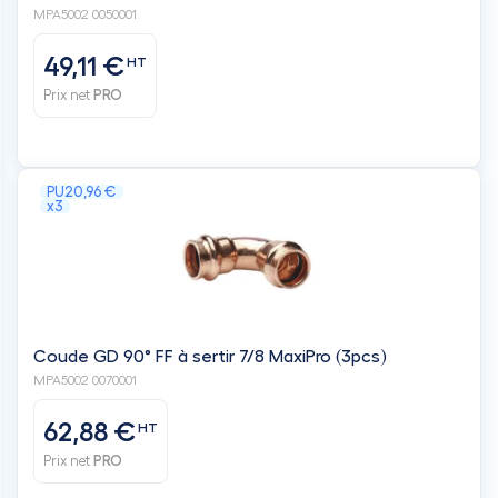
MPA5002 0050001
49,11 €
HT
Prix net
PRO
PU
20,96 €
x3
Coude GD 90° FF à sertir 7/8 MaxiPro (3pcs)
MPA5002 0070001
62,88 €
HT
Prix net
PRO