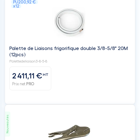
PU
200,92 €
x12
Palette de Liaisons frigorifique double 3/8-5/8" 20M
(12pcs)
Palettedeliaison3-8-5-8
2 411,11 €
HT
Prix net
PRO
Nouveautés