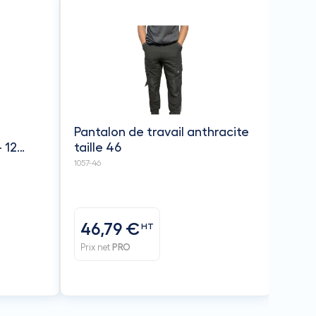
Pantalon de travail anthracite
 12
taille 46
TIMO
1057-46
46,79 €
HT
Prix net
PRO