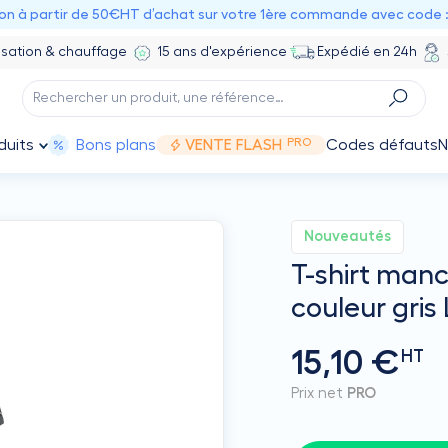
ion à partir de 50€HT d’achat sur votre 1ère commande avec code 
isation & chauffage
15 ans d'expérience
Expédié en 24h
PRO
duits
Bons plans
VENTE FLASH
Codes défauts
N
Nouveautés
T-shirt manc
couleur gris 
15,10 €
HT
Prix net
PRO