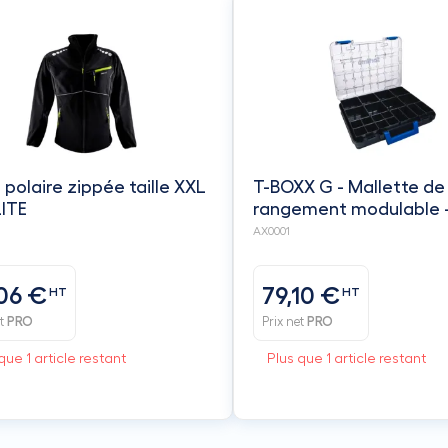
 polaire zippée taille XXL
T-BOXX G - Mallette de
LITE
rangement modulable -
compartiments - SOR
AX0001
06 €
79,10 €
HT
HT
et
PRO
Prix net
PRO
que 1 article restant
Plus que 1 article restant