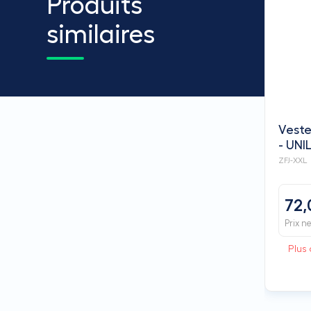
Produits
similaires
Veste
- UNI
ZFJ-XXL
72,
Prix n
Plus 