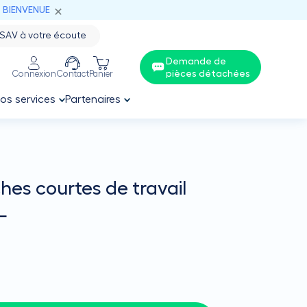
: BIENVENUE
SAV à votre écoute
Demande de
pièces détachées
Connexion
Contact
Panier
os services
Partenaires
hes courtes de travail
L