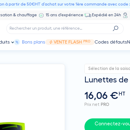
ion à partir de 50€HT d’achat sur votre 1ère commande avec code 
isation & chauffage
15 ans d'expérience
Expédié en 24h
PRO
duits
Bons plans
VENTE FLASH
Codes défauts
N
Sélection de la sais
Lunettes de 
16,06 €
HT
Prix net
PRO
Connectez-vous