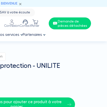
: BIENVENUE
SAV à votre écoute
Demande de
pièces détachées
Connexion
Contact
Panier
os services
Partenaires
on
protection - UNILITE
 pour ajouter ce produit à votre 
panier