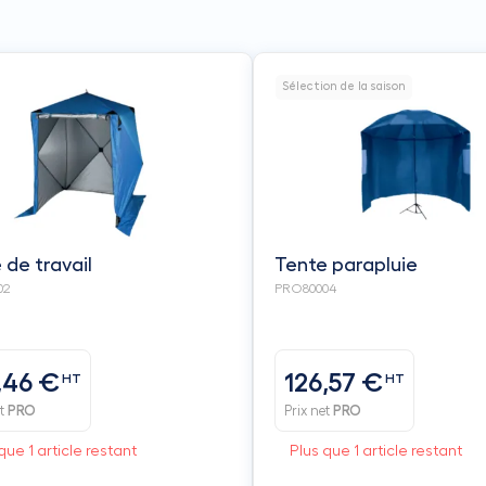
Sélection de la saison
 de travail
Tente parapluie
02
PRO80004
,46 €
126,57 €
HT
HT
et
PRO
Prix net
PRO
que 1 article restant
Plus que 1 article restant