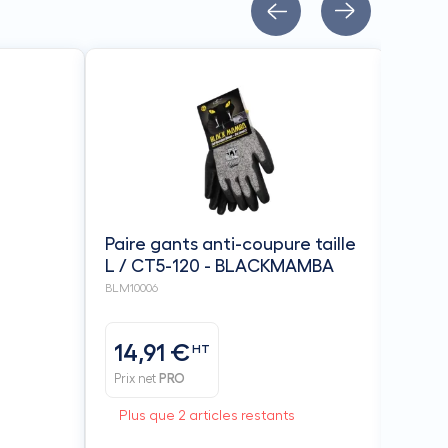
Gants
résis
noir 
BLM050
BLA
Paire gants anti-coupure taille
L / CT5-120 - BLACKMAMBA
BLM10006
14,91 €
HT
17,
Prix net
PRO
Prix n
Plus que 2 articles restants