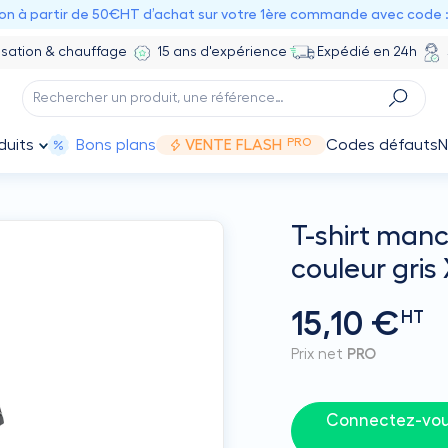
ion à partir de 50€HT d’achat sur votre 1ère commande avec code 
isation & chauffage
15 ans d'expérience
Expédié en 24h
PRO
duits
Bons plans
VENTE FLASH
Codes défauts
N
T-shirt manc
couleur gris
15,10 €
HT
Prix net
PRO
Connectez-vous