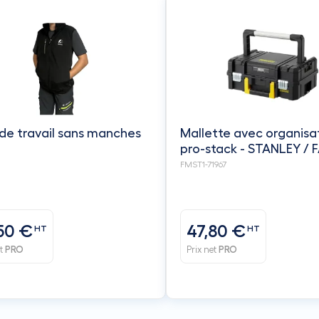
 de travail sans manches
Mallette avec organisa
pro-stack - STANLEY /
FMST1-71967
50 €
47,80 €
HT
HT
et
PRO
Prix net
PRO