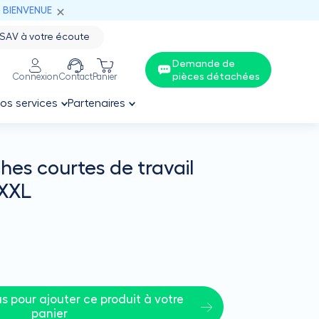
: BIENVENUE
SAV à votre écoute
Demande de
pièces détachées
Connexion
Contact
Panier
os services
Partenaires
hes courtes de travail
 XXL
 pour ajouter ce produit à votre 
panier