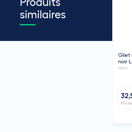
Produits
similaires
Gilet
noir L
1064-L
32,
Prix n