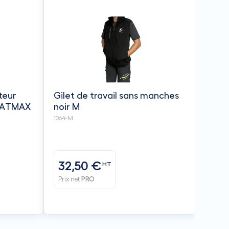
teur
Gilet de travail sans manches
 FATMAX
noir M
1064-M
32,50 €
HT
Prix net
PRO