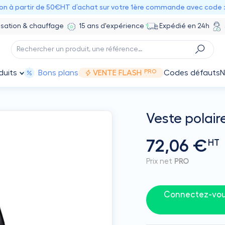
ion à partir de 50€HT d’achat sur votre 1ère commande avec code 
isation & chauffage
15 ans d'expérience
Expédié en 24h
PRO
duits
Bons plans
VENTE FLASH
Codes défauts
N
Veste polaire
72,06 €
HT
Prix net
PRO
Connectez-vous