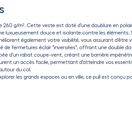
s
 de 260 g/m². Cette veste est doté d'une doublure en pola
che luxueusement douce et isolante contre les éléments. 
iorent également votre visibilité, vous assurant d'être v
oté de fermetures éclair "inversées", offrant une double do
ipée d'un rabat coupe-vent, créant une barrière impénétrab
urent un accès facile, permettant d'atteindre vos essentie
utour du col.
xplorer les grands espaces ou en ville, ce pull est conçu 