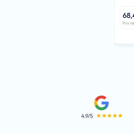
68,
Prix n
4.9/5