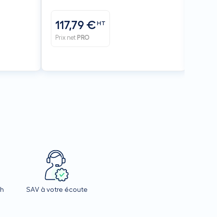
117,79 €
117
HT
Prix net
PRO
Prix n
4h
SAV à votre écoute