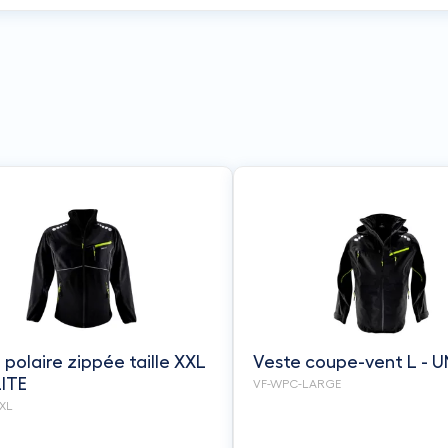
 polaire zippée taille XXL
Veste coupe-vent L - U
LITE
VF-WPC-LARGE
XXL