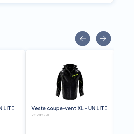
Vest
UNIL
VF-WPC
NILITE
Veste coupe-vent XL - UNILITE
VF-WPC-XL