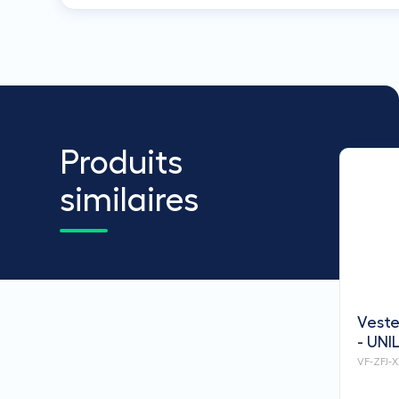
Produits
similaires
Veste
- UNI
VF-ZFJ-