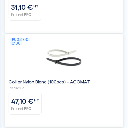
31,10 €
HT
Prix net
PRO
PU
0,47 €
x100
Collier Nylon Blanc (100pcs) - ACOMAT
RB914/9-2
47,10 €
HT
Prix net
PRO