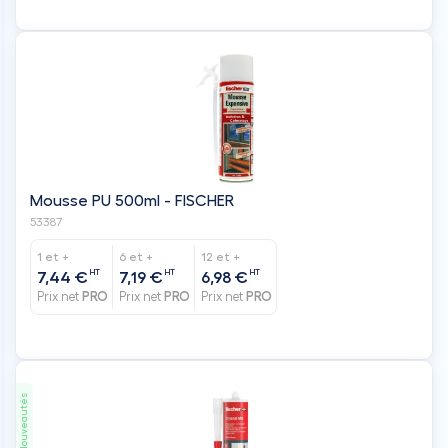
Mousse PU 500ml - FISCHER
53387
1 et +
6 et +
12 et +
HT
HT
HT
7,44 €
7,19 €
6,98 €
Prix net
PRO
Prix net
PRO
Prix net
PRO
Nouveautés