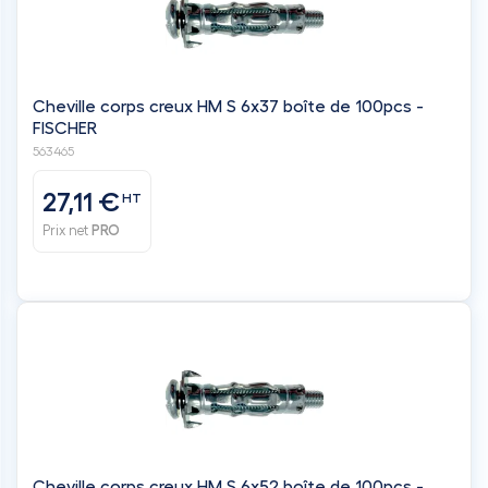
Cheville corps creux HM S 6x37 boîte de 100pcs -
FISCHER
563465
27,11 €
HT
Prix net
PRO
Cheville corps creux HM S 6x52 boîte de 100pcs -