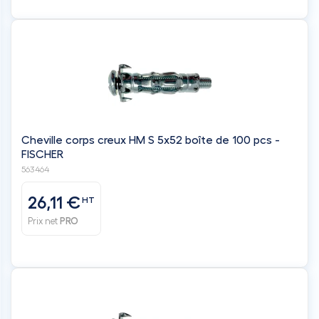
Cheville corps creux HM S 5x52 boîte de 100 pcs -
FISCHER
563464
26,11 €
HT
Prix net
PRO