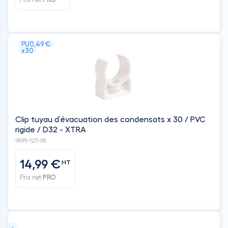
PU
0,49 €
x30
Clip tuyau d’évacuation des condensats x 30 / PVC
rigide / D32 - XTRA
9899-125-08
14,99 €
HT
Prix net
PRO