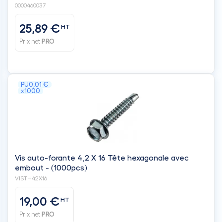
0000460037
25,89 €
HT
Prix net
PRO
PU
0,01 €
x1000
Vis auto-forante 4,2 X 16 Tête hexagonale avec
embout - (1000pcs)
VISTH42X16
19,00 €
HT
Prix net
PRO