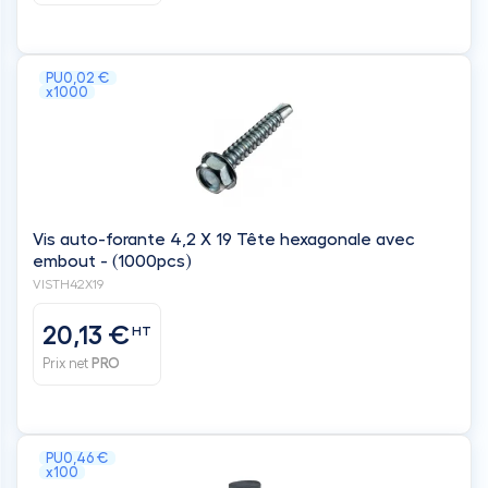
PU
0,02 €
x1000
Vis auto-forante 4,2 X 19 Tête hexagonale avec
embout - (1000pcs)
VISTH42X19
20,13 €
HT
Prix net
PRO
PU
0,46 €
x100