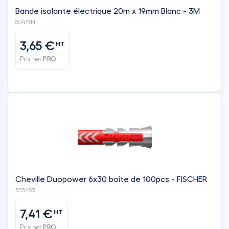
Bande isolante électrique 20m x 19mm Blanc - 3M
80479N
3,65 €
HT
Prix net
PRO
Cheville Duopower 6x30 boîte de 100pcs - FISCHER
535453
7,41 €
HT
Prix net
PRO