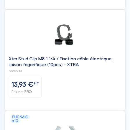
Xtra Stud Clip M8 1 1/4 / Fixation câble électrique,
liaison frigorifique (10pcs) - XTRA
B6808-10
13,93 €
HT
Prix net
PRO
PU
0,96 €
x10