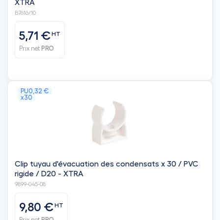
XTRA
B7616/10
5,71 €
HT
Prix net
PRO
PU
0,32 €
x30
Clip tuyau d'évacuation des condensats x 30 / PVC
rigide / D20 - XTRA
9899-045-08
9,80 €
HT
Prix net
PRO