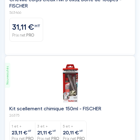
FISCHER
563466
31,11 €
HT
Prix net
PRO
Nouveautés
Kit scellement chimique 150ml - FISCHER
26375
1 et +
3 et +
5 et +
HT
HT
HT
23,11 €
21,11 €
20,11 €
Prix net
PRO
Prix net
PRO
Prix net
PRO