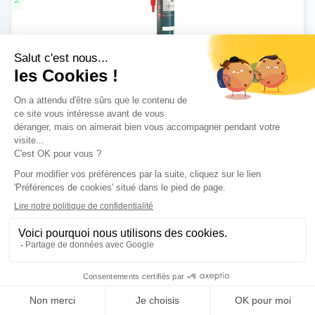
CRYSTAL MS 290ml - FISCHER
503317
1 et +
3 et +
5 et +
HT
HT
HT
11,58 €
10,76 €
10,04 €
Prix net
PRO
Prix net
PRO
Prix net
PRO
PISTOLET KPM 3 - FISCHER
541441