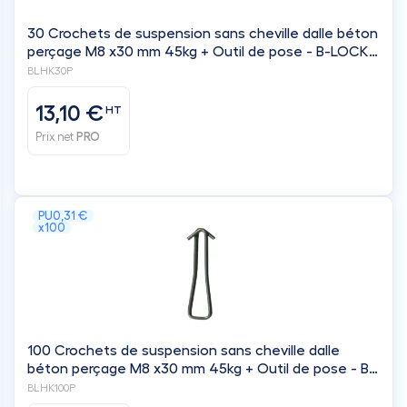
30 Crochets de suspension sans cheville dalle béton
perçage M8 x30 mm 45kg + Outil de pose - B-LOCK
by Gripple
BLHK30P
13,10 €
HT
Prix net
PRO
PU
0,31 €
x100
100 Crochets de suspension sans cheville dalle
béton perçage M8 x30 mm 45kg + Outil de pose - B-
LOCK by Gripple
BLHK100P