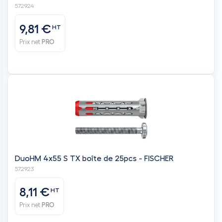
572924
9,81 €
HT
Prix net
PRO
DuoHM 4x55 S TX boîte de 25pcs - FISCHER
572923
8,11 €
HT
Prix net
PRO