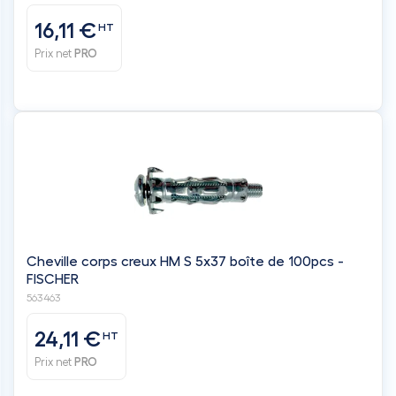
16,11 €
HT
Prix net
PRO
Cheville corps creux HM S 5x37 boîte de 100pcs -
FISCHER
563463
24,11 €
HT
Prix net
PRO