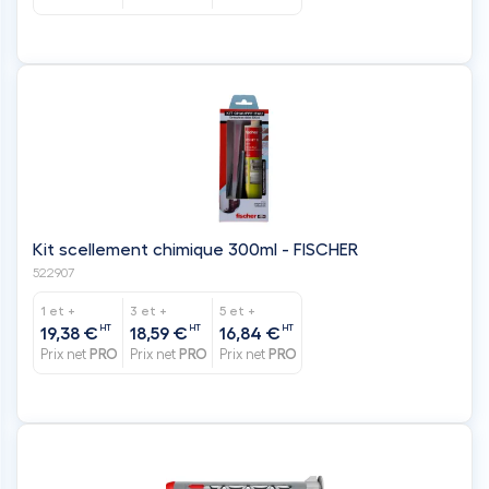
Kit scellement chimique 300ml - FISCHER
522907
1 et +
3 et +
5 et +
HT
HT
HT
19,38 €
18,59 €
16,84 €
Prix net
PRO
Prix net
PRO
Prix net
PRO