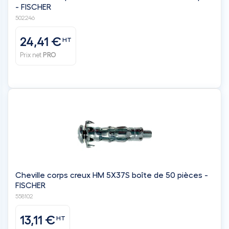
- FISCHER
502246
24,41 €
HT
Prix net
PRO
Cheville corps creux HM 5X37S boîte de 50 pièces -
FISCHER
558102
13,11 €
HT