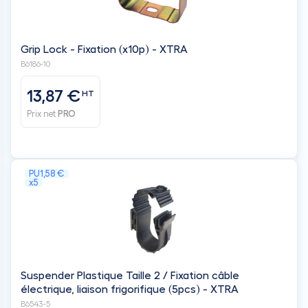
Grip Lock - Fixation (x10p) - XTRA
B6186-10
13,87 €
HT
Prix net
PRO
PU
1,58 €
x5
Suspender Plastique Taille 2 / Fixation câble
électrique, liaison frigorifique (5pcs) - XTRA
B6543-5