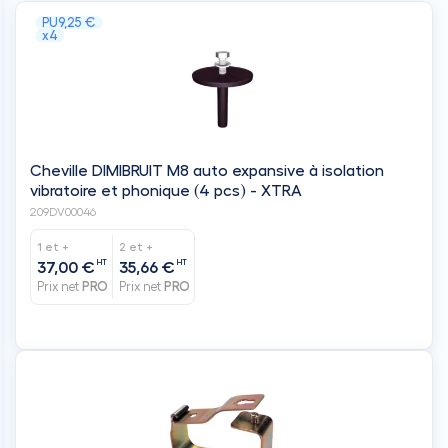
PU
9,25 €
x4
Cheville DIMIBRUIT M8 auto expansive à isolation
vibratoire et phonique (4 pcs) - XTRA
209DV00046
1 et +
2 et +
HT
HT
37,00 €
35,66 €
Prix net
PRO
Prix net
PRO