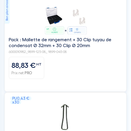
Bon plan aircco
Pack : Mallette de rangement + 30 Clip tuyau de
condensat Ø 32mm + 30 Clip Ø 20mm
6000010982_9899-125-08_ 9899-045-08
88,83 €
HT
Prix net
PRO
PU
0,43 €
x30