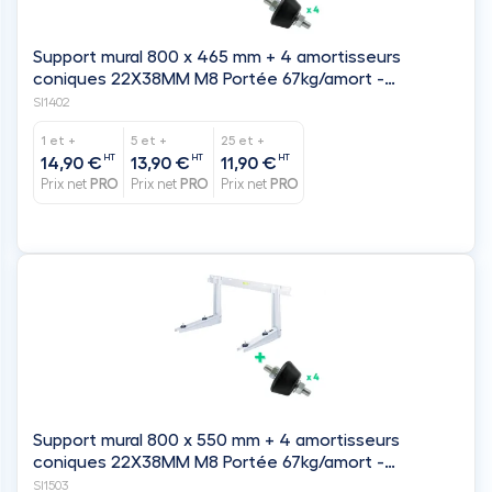
Support mural 800 x 465 mm + 4 amortisseurs
coniques 22X38MM M8 Portée 67kg/amort -
IMPERIALE
SI1402
1 et +
5 et +
25 et +
HT
HT
HT
14,90 €
13,90 €
11,90 €
Prix net
PRO
Prix net
PRO
Prix net
PRO
Support mural 800 x 550 mm + 4 amortisseurs
coniques 22X38MM M8 Portée 67kg/amort -
IMPERIALE
SI1503