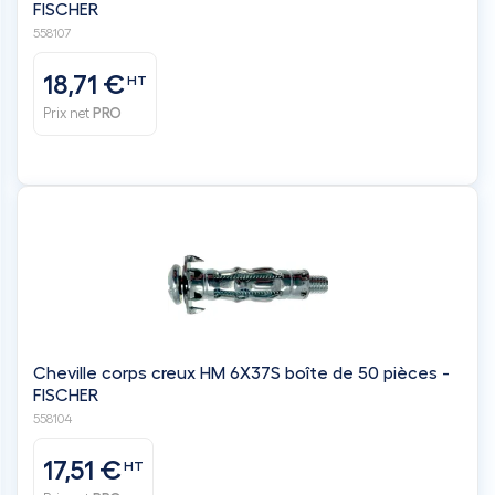
FISCHER
558107
18,71 €
HT
Prix net
PRO
Cheville corps creux HM 6X37S boîte de 50 pièces -
FISCHER
558104
17,51 €
HT