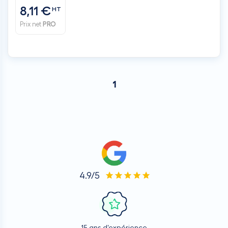
8,11 €
HT
Prix net
PRO
1
4.9/5