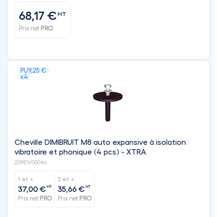
68,17 €
HT
Prix net
PRO
PU
9,25 €
x4
Cheville DIMIBRUIT M8 auto expansive à isolation
vibratoire et phonique (4 pcs) - XTRA
209DV00046
1 et +
2 et +
HT
HT
37,00 €
35,66 €
Prix net
PRO
Prix net
PRO