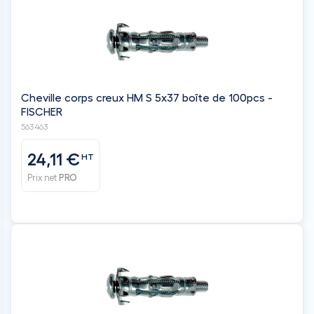
Cheville corps creux HM S 5x37 boîte de 100pcs -
FISCHER
563463
24,11 €
HT
Prix net
PRO