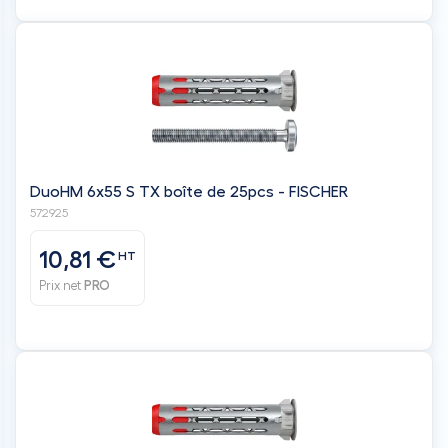
DuoHM 6x55 S TX boîte de 25pcs - FISCHER
572925
10,81 €
HT
Prix net
PRO