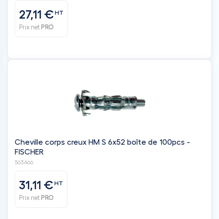
27,11 €
HT
Prix net
PRO
Cheville corps creux HM S 6x52 boîte de 100pcs -
FISCHER
563466
31,11 €
HT
Prix net
PRO