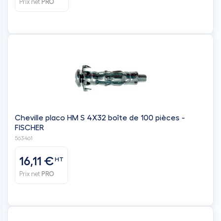
Prix net
PRO
Cheville placo HM S 4X32 boîte de 100 pièces -
FISCHER
563461
16,11 €
HT
Prix net
PRO