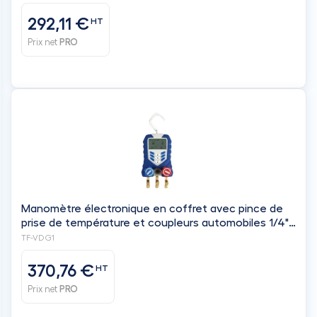
292,11 €
HT
Prix net
PRO
Manomètre électronique en coffret avec pince de
prise de température et coupleurs automobiles 1/4"
M - VALUE
TF-VDG1
370,76 €
HT
Prix net
PRO