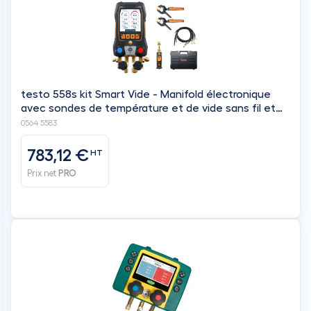
testo 558s kit Smart Vide - Manifold électronique
avec sondes de température et de vide sans fil et
jeu de 4 flexibles - TESTO
0564 5583
783,12 €
HT
Prix net
PRO