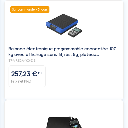
Sur commande - 5 jours
Balance électronique programmable connectée 100
kg avec affichage sans fil, rés. 5g, plateau
210x260mm, housse souple - VALUE
TF-VRS2A-100-DS
257,23 €
HT
Prix net
PRO