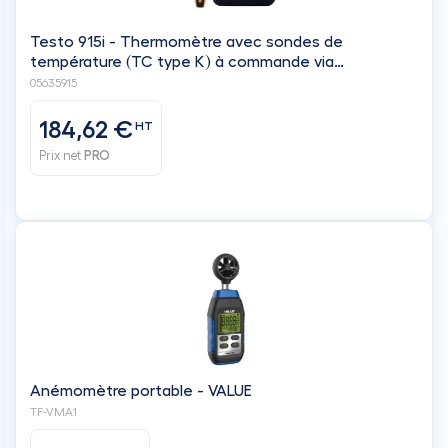
Testo 915i - Thermomètre avec sondes de
température (TC type K) à commande via
Smartphone - TESTO
05635915
184,62 €
HT
Prix net
PRO
Anémomètre portable - VALUE
TF-VMA1