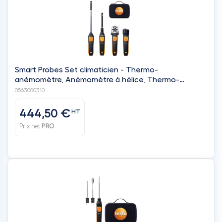
Smart Probes Set climaticien - Thermo-
anémomètre, Anémomètre à hélice, Thermo-
hygromètre, Thermomètre infrarouge et étui de
0563000310
transport - TESTO
444,50 €
HT
Prix net
PRO