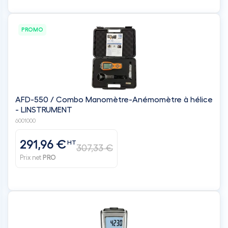
PROMO
AFD-550 / Combo Manomètre-Anémomètre à hélice
- LINSTRUMENT
6001000
291,96 €
HT
307,33 €
Prix net
PRO