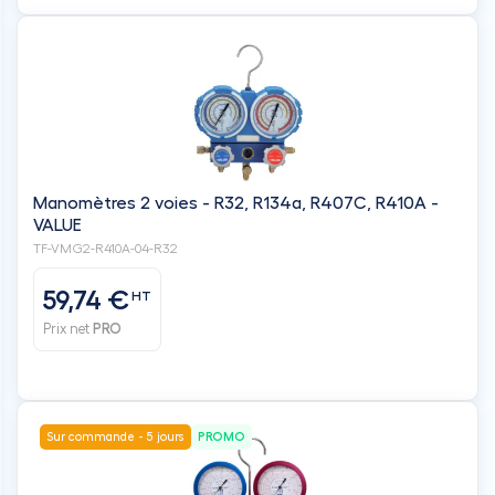
Manomètres 2 voies - R32, R134a, R407C, R410A -
VALUE
TF-VMG2-R410A-04-R32
59,74 €
HT
Prix net
PRO
Sur commande - 5 jours
PROMO