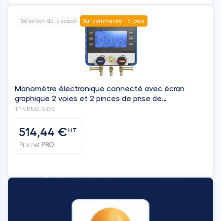
Sélection de la saison
Sur commande - 5 jours
Manomètre électronique connecté avec écran
graphique 2 voies et 2 pinces de prise de
température, en coffret, batterie lithium
TF-VRM2-S-DS
rechargeable - VALUE
514,44 €
HT
Prix net
PRO