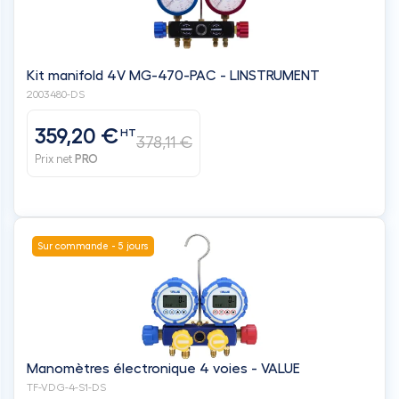
Kit manifold 4V MG-470-PAC - LINSTRUMENT
2003480-DS
359,20 €
HT
378,11 €
Prix net
PRO
Sur commande - 5 jours
Manomètres électronique 4 voies - VALUE
TF-VDG-4-S1-DS