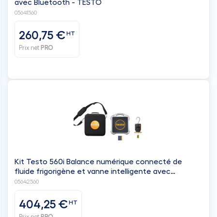
avec Bluetooth - TESTO
05641560
260,75 €
HT
Prix net
PRO
Kit Testo 560i Balance numérique connecté de
fluide frigorigène et vanne intelligente avec
Bluetooth - TESTO
05642560
404,25 €
HT
Prix net
PRO