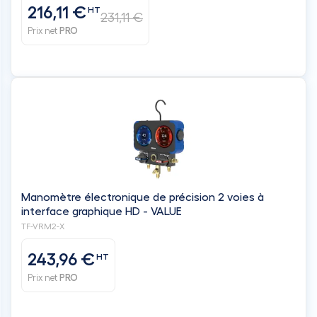
216,11 €
HT
231,11 €
Prix net
PRO
Manomètre électronique de précision 2 voies à
interface graphique HD - VALUE
TF-VRM2-X
243,96 €
HT
Prix net
PRO