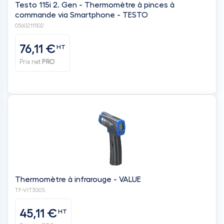
Testo 115i 2. Gen - Thermomètre à pinces à
commande via Smartphone - TESTO
0560211502
76,11 €
HT
Prix net
PRO
Thermomètre à infrarouge - VALUE
TF-VIT300S
45,11 €
HT