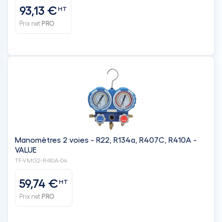
93,13 €
HT
Prix net
PRO
Manomètres 2 voies - R22, R134a, R407C, R410A -
VALUE
TF-VMG2-R410A-04
59,74 €
HT
Prix net
PRO