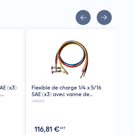
Vanne
SAE x
REF
4687960
AE (x3)
Flexible de charge 1/4 x 5/16
e
SAE (x3) avec vanne de
10 -
contrôle d'accès / CCL-60-A-
4688596
38410 - REFCO
116,81 €
33
HT