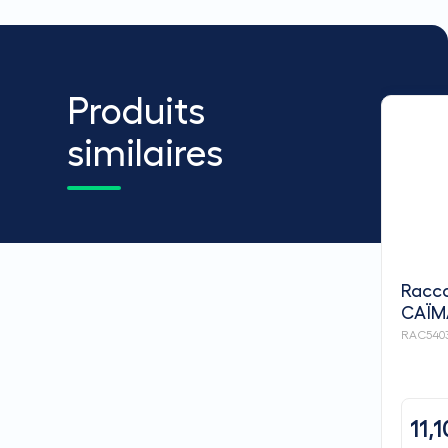
Produits
similaires
Racco
CAÏM
RAC540
11,