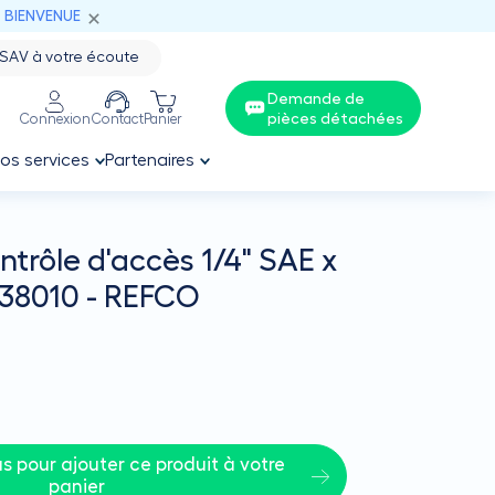
: BIENVENUE
SAV à votre écoute
Demande de
pièces détachées
Connexion
Contact
Panier
os services
Partenaires
trôle d'accès 1/4" SAE x
-38010 - REFCO
 pour ajouter ce produit à votre 
panier