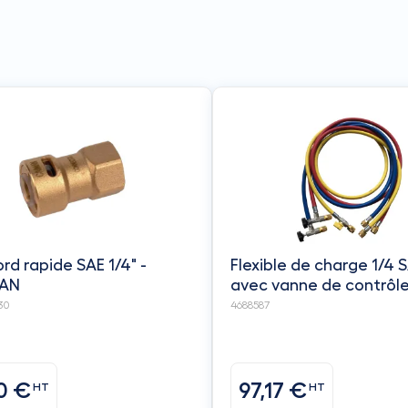
rd rapide SAE 1/4" -
Flexible de charge 1/4 S
AN
avec vanne de contrôl
d'accès / CCL-60-A-380
30
4688587
REFCO
10 €
97,17 €
HT
HT