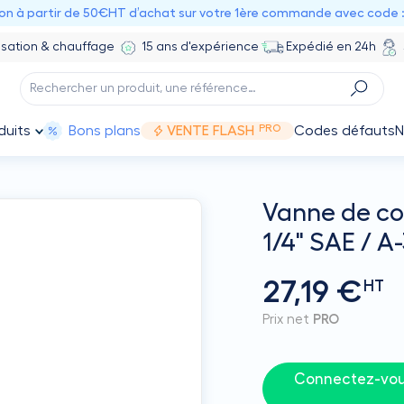
ion à partir de 50€HT d’achat sur votre 1ère commande avec code 
isation & chauffage
15 ans d'expérience
Expédié en 24h
PRO
duits
Bons plans
VENTE FLASH
Codes défauts
N
Vanne de con
1/4" SAE / A
27,19 €
HT
Prix net
PRO
Connectez-vous