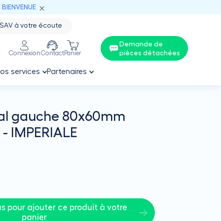
: BIENVENUE
SAV à votre écoute
Demande de
pièces détachées
Connexion
Contact
Panier
os services
Partenaires
cal gauche 80x60mm
s) - IMPERIALE
 pour ajouter ce produit à votre 
panier