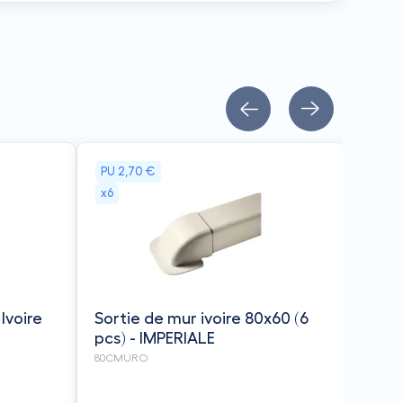
PU
2,70 €
x6
Ivoire
Sortie de mur ivoire 80x60 (6
pcs) - IMPERIALE
80CMURO