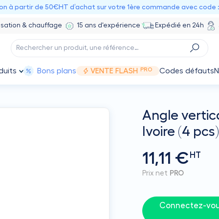
ion à partir de 50€HT d’achat sur votre 1ère commande avec code 
isation & chauffage
15 ans d'expérience
Expédié en 24h
PRO
duits
Bons plans
VENTE FLASH
Codes défauts
N
Angle verti
Ivoire (4 pc
11,11 €
HT
Prix net
PRO
Connectez-vous