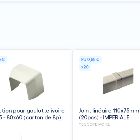
6 €
PU
0,88 €
x20
tion pour goulotte ivoire
Joint linéaire 110x75mm 
5 - 80x60 (carton de 8p) -
(20pcs) - IMPERIALE
IALE
110GCOPE IVOIRE