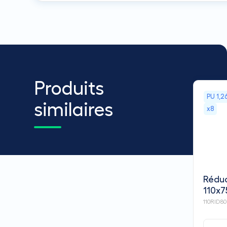
Produits
PU
1,2
similaires
x8
Réduc
110x7
IMPER
110RID80