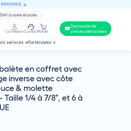
: BIENVENUE
SAV à votre écoute
Demande de
pièces détachées
Connexion
Contact
Panier
os services
Partenaires
balète en coffret avec
age inverse avec côte
uce & molette
 Taille 1/4 à 7/8", et 6 à
LUE