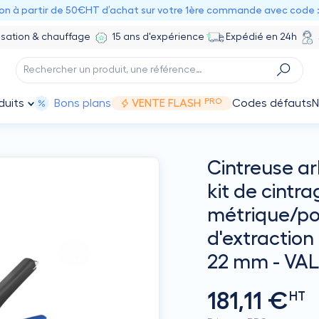
ion à partir de 50€HT d’achat sur votre 1ère commande avec code 
isation & chauffage
15 ans d'expérience
Expédié en 24h
PRO
duits
Bons plans
VENTE FLASH
Codes défauts
N
Cintreuse ar
kit de cintr
métrique/po
d'extraction -
22 mm - VA
181,11 €
HT