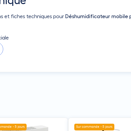
nique
ns et fiches techniques pour
Déshumidificateur mobile p
iale
mande - 5 jours
Sur commande - 5 jours