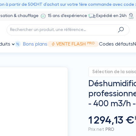
ion à partir de 50€HT d’achat sur votre 1ère commande avec code 
isation & chauffage
15 ans d'expérience
Expédié en 24h
PRO
duits
Bons plans
VENTE FLASH
Codes défauts
N
Sélection de la sais
Déshumidifi
professionne
- 400 m3/h
1 294,13 €
Prix net
PRO