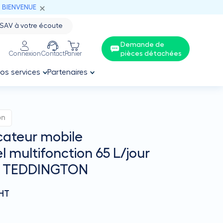
: BIENVENUE
SAV à votre écoute
Demande de
pièces détachées
Connexion
Contact
Panier
os services
Partenaires
on
cateur mobile
l multifonction 65 L/jour
 - TEDDINGTON
HT