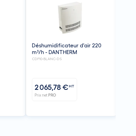
Déshu
d'am
L/jou
CDP40
DAN
Déshumidificateur d'air 220
m³/h - DANTHERM
CDF10-BLANC-DS
2 065,78 €
3 2
HT
Prix net
PRO
Prix n