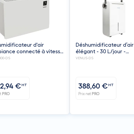
midificateur d'air
Déshumidificateur d’air
iance connecté à vitesse
élégant - 30 L/jour -
ble 100L - TEDDINGTON
TEDDINGTON
100-DS
VENUS-DS
12,94 €
388,60 €
HT
HT
et
PRO
Prix net
PRO