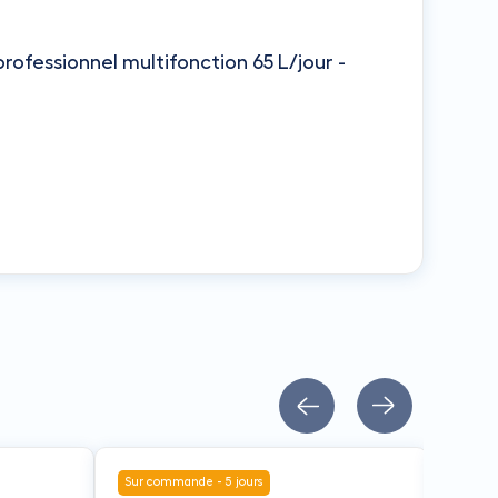
rofessionnel multifonction 65 L/jour -
Sur commande - 5 jours
Sur co