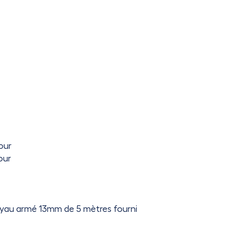
our
our
uyau armé 13mm de 5 mètres fourni