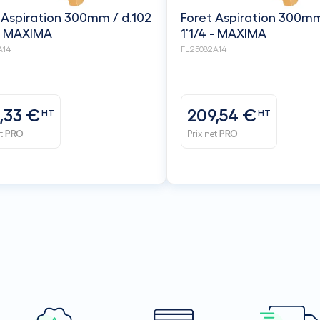
 Aspiration 300mm / d.102
Foret Aspiration 300mm
 - MAXIMA
1'1/4 - MAXIMA
A14
FL25082A14
,33 €
209,54 €
HT
HT
et
PRO
Prix net
PRO