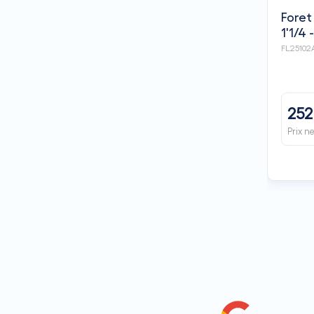
Foret
1'1/4
FL25102
252
Prix n