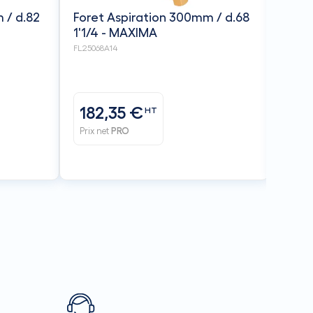
 / d.82
Foret Aspiration 300mm / d.68
1'1/4 - MAXIMA
FL25068A14
182,35 €
16
HT
Prix net
PRO
Prix n