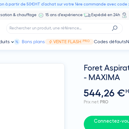
ion à partir de 50€HT d’achat sur votre 1ère commande avec code 
isation & chauffage
15 ans d'expérience
Expédié en 24h
PRO
duits
Bons plans
VENTE FLASH
Codes défauts
N
Foret Aspira
- MAXIMA
544,26 €
H
Prix net
PRO
Connectez-vous