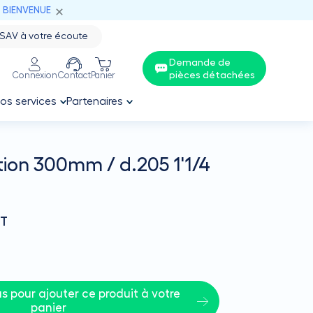
: BIENVENUE
SAV à votre écoute
Demande de
pièces détachées
Connexion
Contact
Panier
os services
Partenaires
tion 300mm / d.205 1'1/4
T
 pour ajouter ce produit à votre 
panier