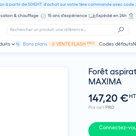
ion à partir de 50€HT d’achat sur votre 1ère commande avec code 
isation & chauffage
15 ans d'expérience
Expédié en 24h
PRO
duits
Bons plans
VENTE FLASH
Codes défauts
N
Forêt aspira
MAXIMA
147,20 €
H
Prix net
PRO
Connectez-vous