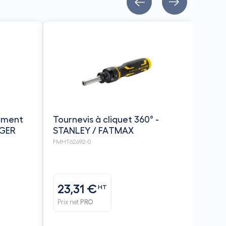
ement
Tournevis à cliquet 360° -
GER
STANLEY / FATMAX
FMHT62692-0
23,31 €
HT
Prix net
PRO