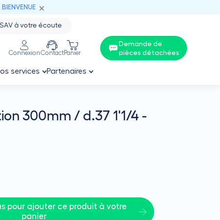
: BIENVENUE
SAV à votre écoute
Demande de
pièces détachées
Connexion
Contact
Panier
os services
Partenaires
tion 300mm / d.37 1'1/4 -
T
 pour ajouter ce produit à votre 
panier