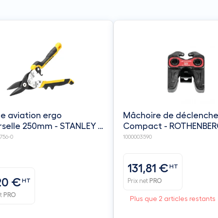
lle aviation ergo
Mâchoire de déclench
rselle 250mm - STANLEY /
Compact - ROTHENBER
AX
56-0
1000003590
131,81 €
HT
20 €
HT
Prix net
PRO
et
PRO
Plus que 2 articles restants