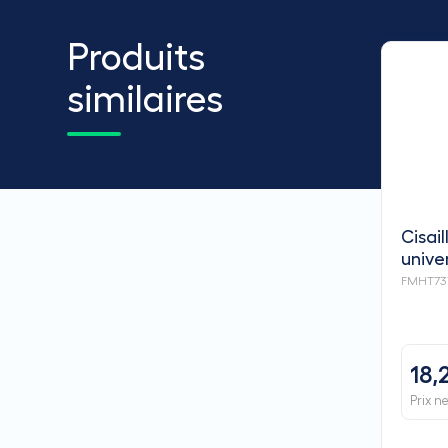
Produits
similaires
Cisai
unive
FATM
FMHT737
18,
Prix n