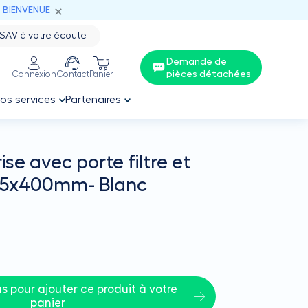
: BIENVENUE
SAV à votre écoute
Demande de
pièces détachées
Connexion
Contact
Panier
os services
Partenaires
rise avec porte filtre et
625x400mm- Blanc
 pour ajouter ce produit à votre 
panier