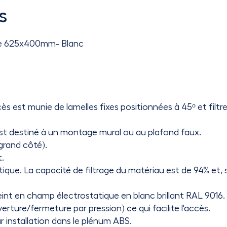
s
niére 625x400mm- Blanc
ès est munie de lamelles fixes positionnées à 45ᵒ et filtre
t est destiné à un montage mural ou au plafond faux.
 grand côté).
t.
tique. La capacité de filtrage du matériau est de 94% et, 
eint en champ électrostatique en blanc brillant RAL 9016.
erture/fermeture par pression) ce qui facilite l'accès.
r installation dans le plénum ABS.