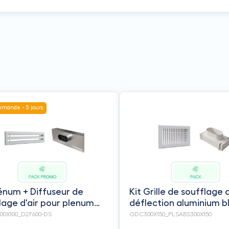
mande - 5 jours
lénum + Diffuseur de
Kit Grille de soufflage
lage d'air pour plenum
déflection aluminium b
00mm / débits d'air
mate 300 x 150 mm + P
00X100_D2F600-DS
GDC300X150_PLSABS300X150
50 m3/h - BAILLINDUSTRIE
en ABS pour grille de s