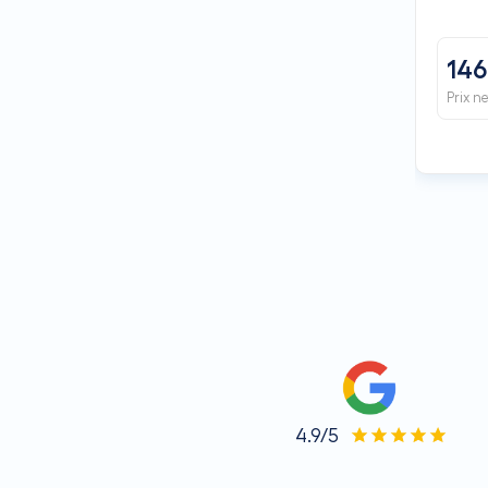
146
Prix n
4.9/5