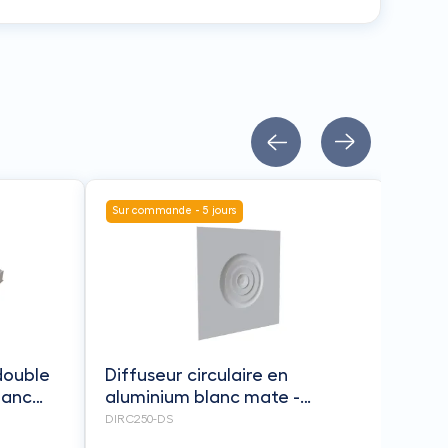
Sur commande - 5 jours
 double
Diffuseur circulaire en
lanc
aluminium blanc mate -
lénum
déflecteurs coniques - pour
DIRC250-DS
oufflage
dalle de faux-plafond de