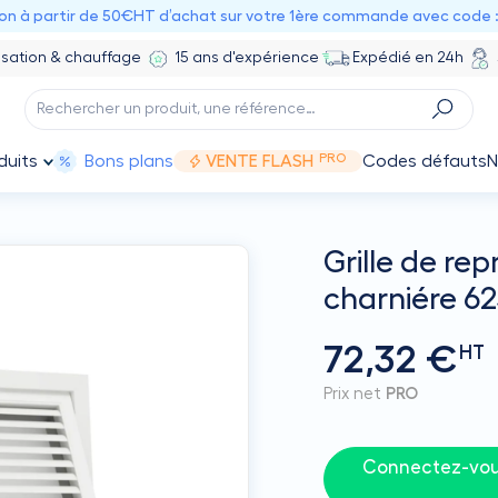
ion à partir de 50€HT d’achat sur votre 1ère commande avec code 
isation & chauffage
15 ans d'expérience
Expédié en 24h
PRO
duits
Bons plans
VENTE FLASH
Codes défauts
N
Grille de rep
charniére 
72,32 €
HT
Prix net
PRO
Connectez-vous