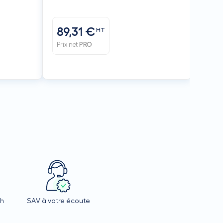
600x600 mm - 1 x Ø 250 mm -
BAILLINDUSTRIE
89,31 €
HT
Prix net
PRO
4h
SAV à votre écoute