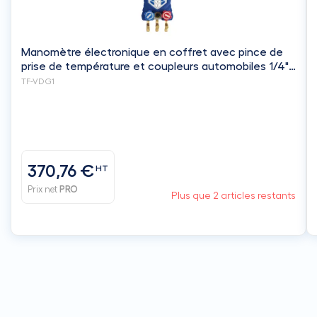
Manomètre électronique en coffret avec pince de
prise de température et coupleurs automobiles 1/4"
M - VALUE
TF-VDG1
370,76 €
HT
Prix net
PRO
Plus que 2 articles restants