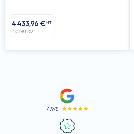
4 433,96 €
HT
Prix net
PRO
4.9/5