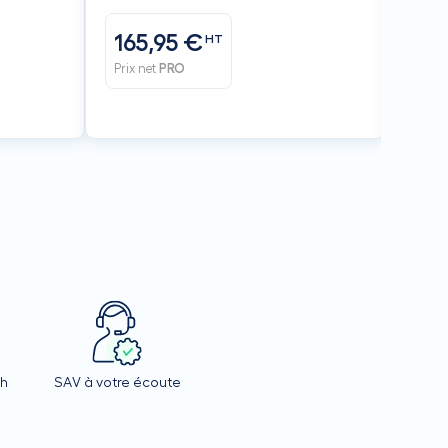
165,95 €
36
HT
Prix net
PRO
Prix n
4h
SAV à votre écoute