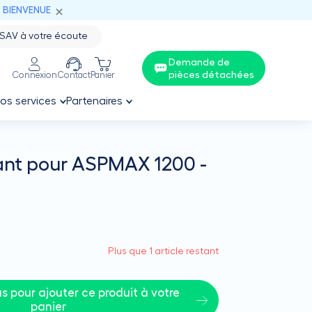
: BIENVENUE
SAV à votre écoute
Demande de
pièces détachées
Connexion
Contact
Panier
os services
Partenaires
vant pour ASPMAX 1200 -
Plus que 1 article restant
 pour ajouter ce produit à votre 
panier