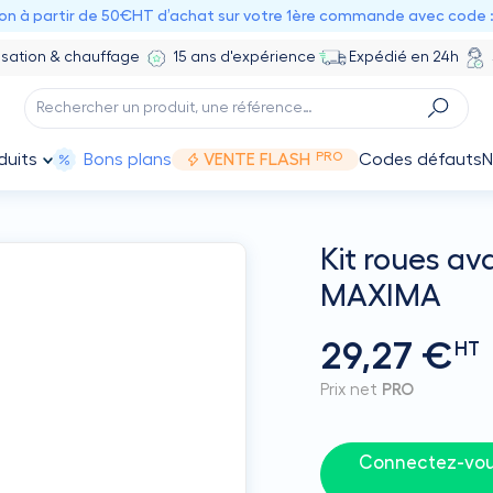
ion à partir de 50€HT d’achat sur votre 1ère commande avec code 
isation & chauffage
15 ans d'expérience
Expédié en 24h
PRO
duits
Bons plans
VENTE FLASH
Codes défauts
N
Kit roues a
MAXIMA
29,27 €
HT
Prix net
PRO
Connectez-vous