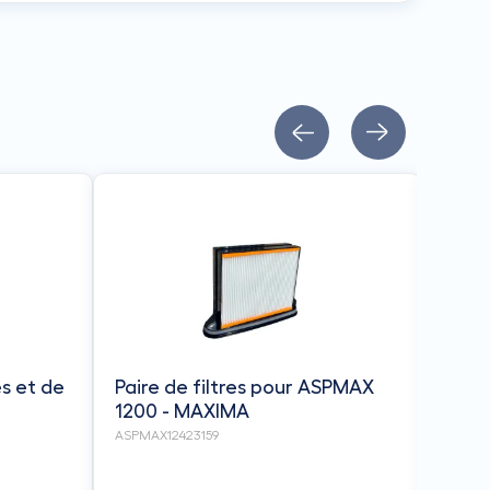
Kit 
1200
ASPMAX
s et de
Paire de filtres pour ASPMAX
1200 - MAXIMA
ASPMAX12423159