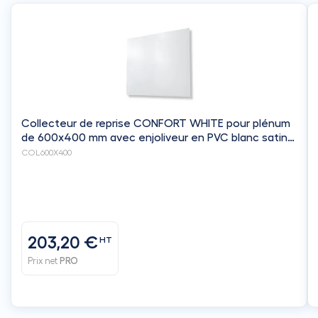
Collecteur de reprise CONFORT WHITE pour plénum
de 600x400 mm avec enjoliveur en PVC blanc satiné
de 800x600 mm - filtre inclus - BAILLINDUSTRIE
COL600X400
203,20 €
HT
Prix net
PRO