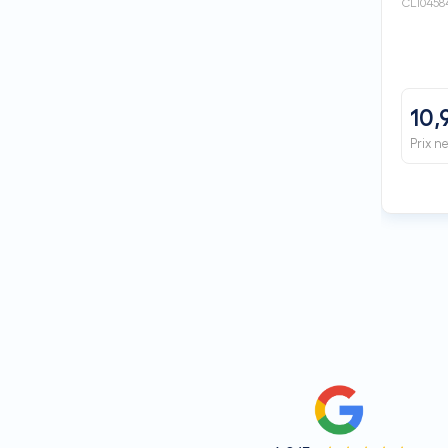
CLI0458
10,
Prix n