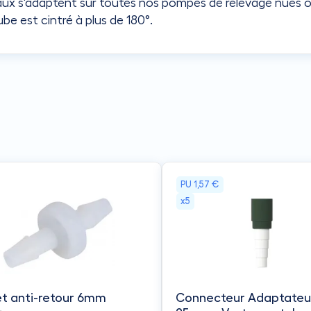
ux s'adaptent sur toutes nos pompes de relevage nues o
ube est cintré à plus de 180°.
PU
1,57 €
x5
t anti-retour 6mm
Connecteur Adaptateur