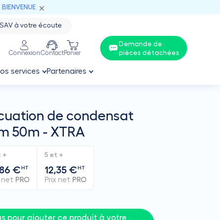
: BIENVENUE
SAV à votre écoute
Demande de
pièces détachées
Connexion
Contact
Panier
os services
Partenaires
cuation de condensat
mm 50m - XTRA
t +
5 et +
,86 €
12,35 €
HT
HT
x net
PRO
Prix net
PRO
 pour ajouter ce produit à votre 