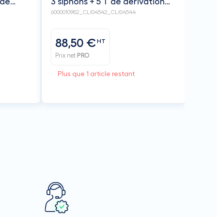
 de
3 siphons + 5 T de dérivation
RA
de condensat
6000010982_CLI04542_CLI04544
88,50 €
HT
Prix net
PRO
Plus que 1 article restant