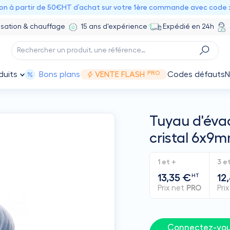
ion à partir de 50€HT d’achat sur votre 1ère commande avec code 
isation & chauffage
15 ans d'expérience
Expédié en 24h
PRO
duits
Bons plans
VENTE FLASH
Codes défauts
N
Tuyau d'éva
cristal 6x9
1 et +
3 e
13,35 €
12
HT
Prix net
PRO
Pri
Connectez-vous