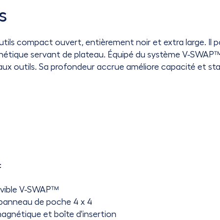
s
s compact ouvert, entièrement noir et extra large. Il 
gnétique servant de plateau. Équipé du système V-SWAP™,
ux outils. Sa profondeur accrue améliore capacité et stab
:
ovible V-SWAP™
 panneau de poche 4 x 4
magnétique et boîte d'insertion