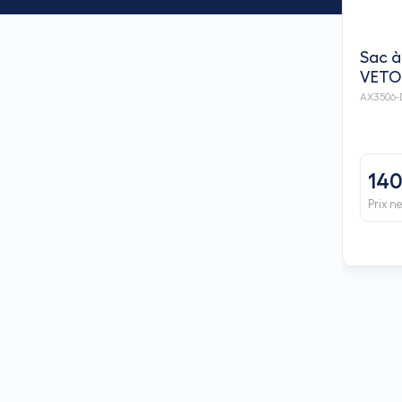
Sac à
VETO
AX3506-
140
Prix n