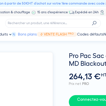
ion à partir de 50€HT d’achat sur votre 1ère commande avec code 
isation & chauffage
15 ans d'expérience
Expédié en 24h
PRO
duits
Bons plans
VENTE FLASH
Codes défauts
N
Pro Pac Sac 
MD Blackout
264,13 €
H
Prix net
PRO
Connectez-vous