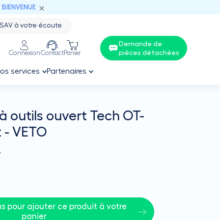
: BIENVENUE
SAV à votre écoute
Demande de
pièces détachées
Connexion
Contact
Panier
os services
Partenaires
à outils ouvert Tech OT-
 - VETO
T
 pour ajouter ce produit à votre 
panier