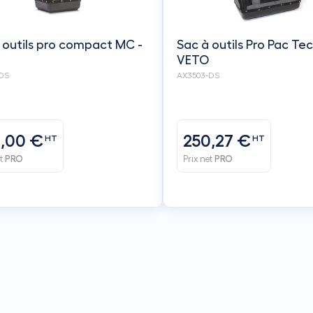
 outils pro compact MC -
Sac à outils Pro Pac Te
VETO
DS
AX3503-DS
,00 €
250,27 €
HT
HT
et
PRO
Prix net
PRO