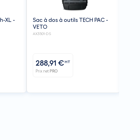
ch-XL -
Sac à dos à outils TECH PAC -
VETO
AX3501-DS
288,91 €
17
HT
Prix net
PRO
Prix n