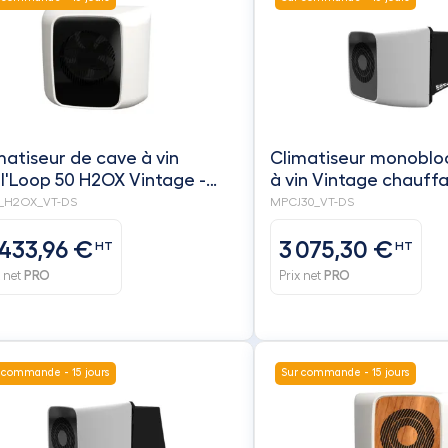
matiseur de cave à vin
Climatiseur monoblo
ll'Loop 50 H2OX Vintage -
à vin Vintage chauffage +
AX
Humidificateur + cei
_H2OX_VT-DS
MPCJ30_VT-DS
compresseur - FRIAX 
7,69€ ecotaxe)
 433,96 €
3 075,30 €
HT
HT
x net
PRO
Prix net
PRO
 commande - 15 jours
Sur commande - 15 jours