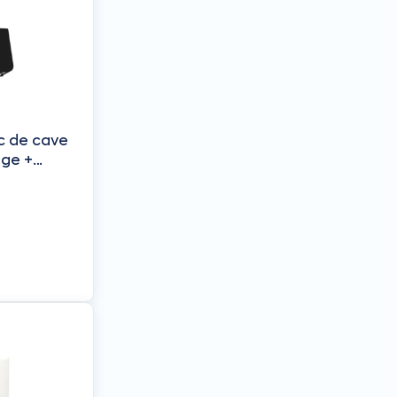
c de cave
nture
(dont