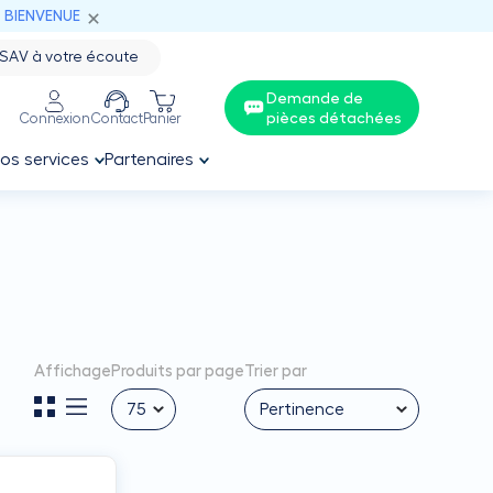
: BIENVENUE
SAV à votre écoute
Demande de
pièces détachées
Connexion
Contact
Panier
os services
Partenaires
Affichage
Produits par page
Trier par