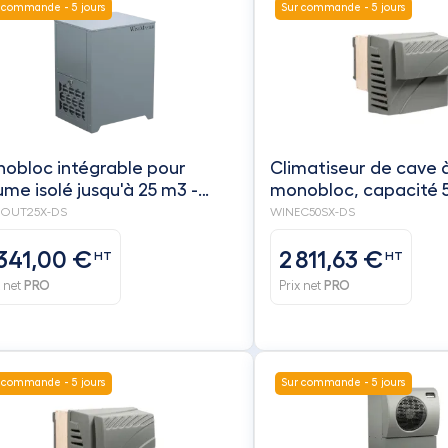
 commande - 5 jours
Sur commande - 5 jours
obloc intégrable pour
Climatiseur de cave à
ume isolé jusqu'à 25 m3 -
monobloc, capacité 
id + réchauffage à mettre à
volume isolé- froid +
OUT25X-DS
WINEC50SX-DS
xtérieur de la cave -
réchauffage - WINE
NEMASTER
 341,00 €
2 811,63 €
HT
HT
x net
PRO
Prix net
PRO
 commande - 5 jours
Sur commande - 5 jours