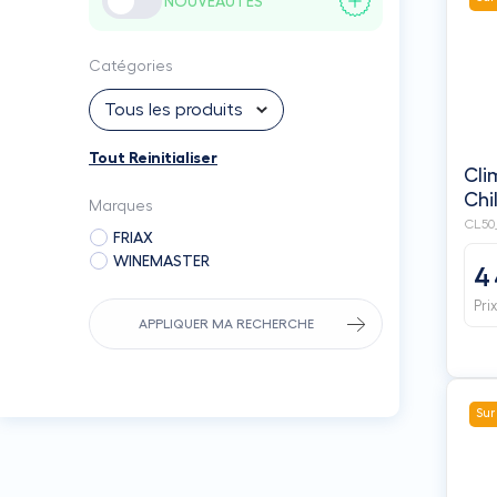
NOUVEAUTÉS
Catégories
Tous les produits
Tout Reinitialiser
Cli
Chi
Marques
FRI
CL50
FRIAX
WINEMASTER
4
Pri
APPLIQUER MA RECHERCHE
Sur