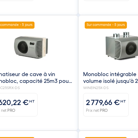
 commande - 5 jours
Sur commande - 5 jours
matiseur de cave à vin
Monobloc intégrable
obloc, capacité 25m3 pour
volume isolé jusqu'à 2
ume isolé- froid +
froid + réchauffage -
C25SRX-DS
WINEIN25X-DS
hauffage + ceinture
WINEMASTER
uffante - WINEMASTER
 620,22 €
2 779,66 €
HT
HT
x net
PRO
Prix net
PRO