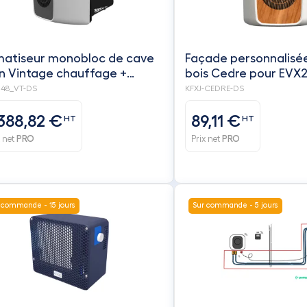
matiseur monobloc de cave
Façade personnalisé
in Vintage chauffage +
bois Cedre pour EVX2
idificateur + ceinture
MPCJ - FRIAX
48_VT-DS
KFXJ-CEDRE-DS
presseur - FRIAX dont Eco-
ticipation 7,69
 388,82 €
89,11 €
HT
HT
x net
PRO
Prix net
PRO
 commande - 15 jours
Sur commande - 5 jours