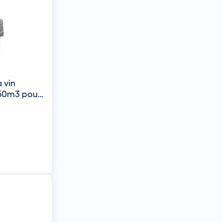
 vin
50m3 pour
MASTER