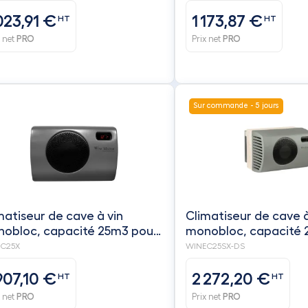
ngueur 10 m) - FRIAX
(longueur 16 m) - FRI
023,91 €
1 173,87 €
HT
HT
x net
PRO
Prix net
PRO
Sur commande - 5 jours
matiseur de cave à vin
Climatiseur de cave à
obloc, capacité 25m3 pour
monobloc, capacité 
ume isolé- froid seul -
volume isolé- froid +
C25X
WINEC25SX-DS
NEMASTER
réchauffage - WINE
907,10 €
2 272,20 €
HT
HT
x net
PRO
Prix net
PRO