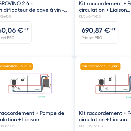
ROVINO 2.4 -
Kit raccordement + 
idificateur de cave à vin -
circulation + Liaison
AX
hydraulique./électriq
24-DS
KLCL-6-P1-DS
(longueur 6 m) - FRIA
60,06 €
690,87 €
HT
HT
x net
PRO
Prix net
PRO
 commande - 5 jours
Sur commande - 5 jours
 raccordement + Pompe de
Kit raccordement + 
culation + Liaison
circulation + Liaison
raulique./électrique.
hydraulique./électriq
-10-P2-DS
KLCL-16-P2-DS