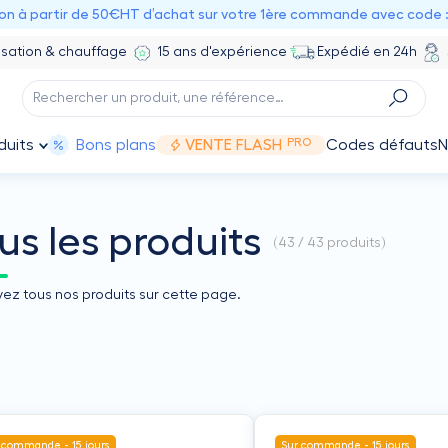
ion à partir de 50€HT d’achat sur votre 1ère commande avec code 
isation & chauffage
15 ans d'expérience
Expédié en 24h
PRO
duits
Bons plans
VENTE FLASH
Codes défauts
N
us les produits
(
43 / 43
produits)
vez tous nos produits sur cette page.
 commande - 15 jours
Sur commande - 15 jours