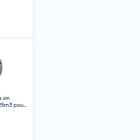
AX
 vin
25m3 pour
MASTER