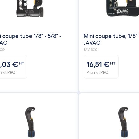
i coupe tube 1/8" - 5/8" -
Mini coupe tube, 1/8" 
VAC
JAVAC
009
JAV-1010
3,03 €
16,51 €
HT
HT
x net
PRO
Prix net
PRO