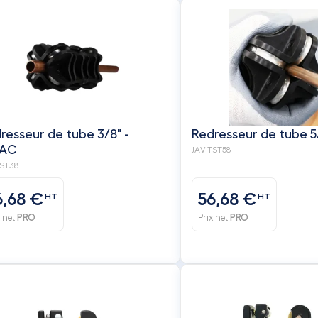
resseur de tube 3/8" -
Redresseur de tube 5
VAC
JAV-TST58
TST38
6,68 €
56,68 €
HT
HT
x net
PRO
Prix net
PRO