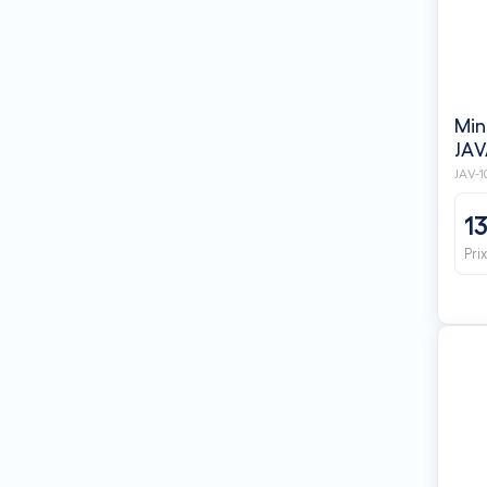
Min
JA
JAV-1
1
Pri