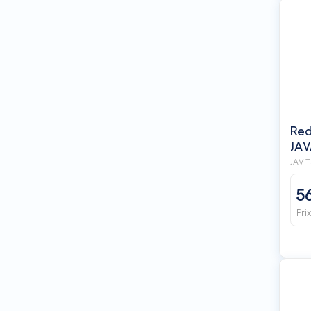
Red
JA
JAV-
5
Pri