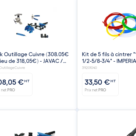
k Outillage Cuivre (308.05€
Kit de 5 fils à cintrer 
lieu de 318,05€) - JAVAC /
1/2-5/8-3/4" - IMPERI
LUE
utillageCuivre
39201040
08,05 €
33,50 €
HT
HT
x net
PRO
Prix net
PRO