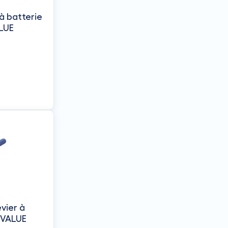
à batterie
ALUE
evier à
u 3/4" - VALUE