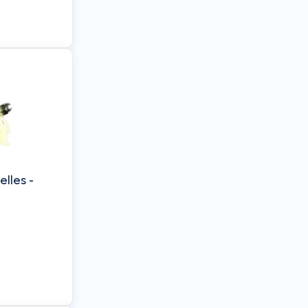
lles -