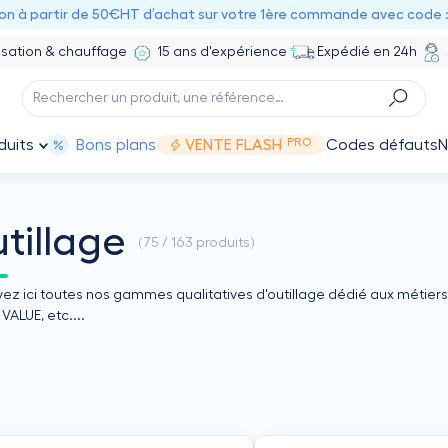
ion à partir de 50€HT d’achat sur votre 1ère commande avec code 
isation & chauffage
15 ans d'expérience
Expédié en 24h
PRO
duits
Bons plans
VENTE FLASH
Codes défauts
N
tillage
(
75 / 163
produits)
ez ici toutes nos gammes qualitatives d'outillage dédié aux métiers 
VALUE, etc....