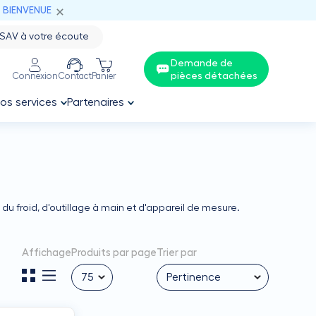
: BIENVENUE
SAV à votre écoute
Demande de
pièces détachées
Connexion
Contact
Panier
os services
Partenaires
du froid, d'outillage à main et d'appareil de mesure.
Affichage
Produits par page
Trier par