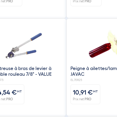
x net
PRO
Prix net
PRO
treuse à bras de levier à
Peigne à ailettes/lame
double rouleau 7/8" - VALUE
JAVAC
BT5
EL70925
4,54 €
10,91 €
HT
HT
x net
PRO
Prix net
PRO