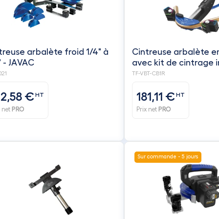
treuse arbalète froid 1/4" à
Cintreuse arbalète e
" - JAVAC
avec kit de cintrage 
avec côte métrique/
021
TF-VBT-CB1R
molette d'extraction -
à 7/8", et 6 à 22 mm 
12,58 €
181,11 €
HT
HT
x net
PRO
Prix net
PRO
Sur commande - 5 jours