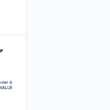
evier à
u 5/8" - VALUE