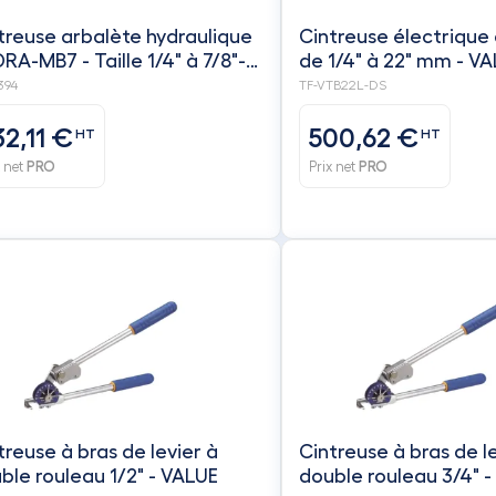
treuse arbalète hydraulique
Cintreuse électrique 
RA-MB7 - Taille 1/4" à 7/8"-
de 1/4" à 22" mm - V
VAC
394
TF-VTB22L-DS
32,11 €
500,62 €
HT
HT
x net
PRO
Prix net
PRO
treuse à bras de levier à
Cintreuse à bras de l
ble rouleau 1/2" - VALUE
double roulea