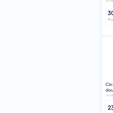
TF-V
3
Pri
Cin
TF-VB
2