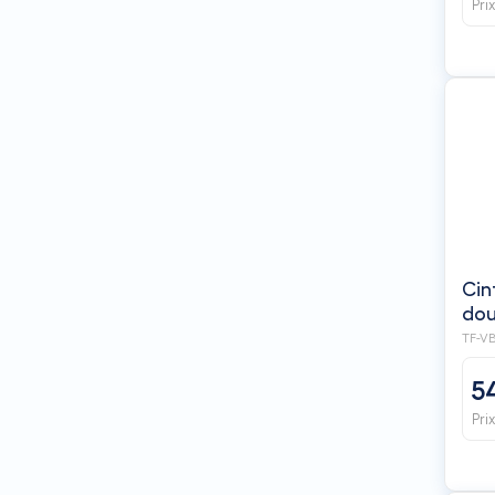
Pri
Cin
TF-V
5
Pri