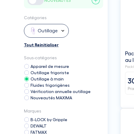
NOUVEAUTÉS
Catégories
Outillage
Tout Reinitialiser
Pac
Sous-catégories
au 
VA
Appareil de mesure
PackO
Outillage frigoriste
Outillage à main
3
Fluides frigorigènes
Pri
Vérification annuelle outillage
Nouveautés MAXIMA
Marques
B-LOCK by Gripple
DEWALT
FATMAX