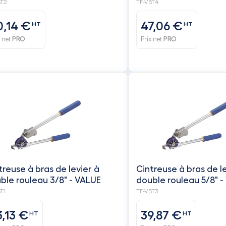
BT2
TF-VBT4
0,14 €
47,06 €
HT
HT
x net
PRO
Prix net
PRO
treuse à bras de levier à
Cintreuse à bras de l
double rouleau 3/8" - VALUE
double roulea
T1
TF-VBT3
3,13 €
39,87 €
HT
HT