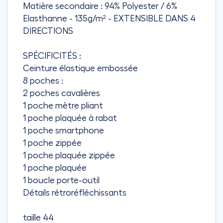
Matière secondaire : 94% Polyester / 6%
Elasthanne - 135g/m² - EXTENSIBLE DANS 4
DIRECTIONS
SPÉCIFICITÉS :
Ceinture élastique embossée
8 poches :
2 poches cavalières
1 poche mètre pliant
1 poche plaquée à rabat
1 poche smartphone
1 poche zippée
1 poche plaquée zippée
1 poche plaquée
1 boucle porte-outil
Détails rétroréfléchissants
taille 44