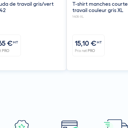
da de travail gris/vert
T-shirt manches courte
 42
travail couleur gris XL
1408-XL
65 €
15,10 €
HT
HT
et
PRO
Prix net
PRO