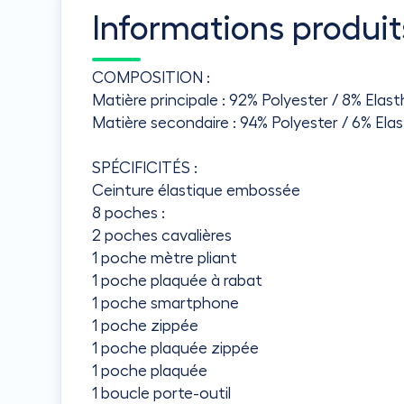
Informations produit
COMPOSITION :
Matière principale : 92% Polyester / 8% Ela
Matière secondaire : 94% Polyester / 6% E
SPÉCIFICITÉS :
Ceinture élastique embossée
8 poches :
2 poches cavalières
1 poche mètre pliant
1 poche plaquée à rabat
1 poche smartphone
1 poche zippée
1 poche plaquée zippée
1 poche plaquée
1 boucle porte-outil