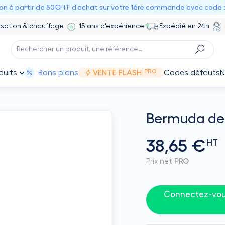
ion à partir de 50€HT d’achat sur votre 1ère commande avec code 
isation & chauffage
15 ans d'expérience
Expédié en 24h
PRO
duits
Bons plans
VENTE FLASH
Codes défauts
N
Bermuda de tr
38,65 €
HT
Prix net
PRO
Connectez-vous