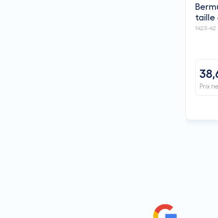
Bermu
taille
1423-42
38,
Prix n