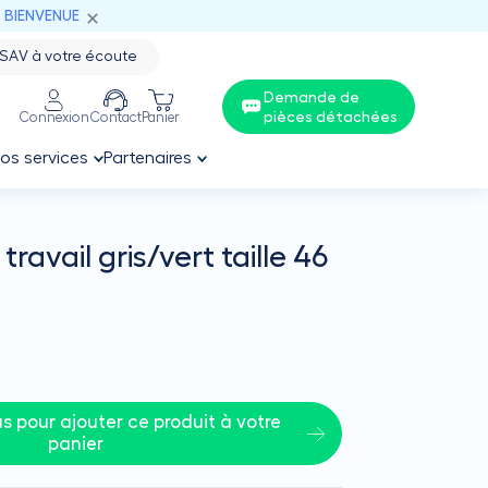
: BIENVENUE
SAV à votre écoute
Demande de
pièces détachées
Connexion
Contact
Panier
os services
Partenaires
avail gris/vert taille 46
 pour ajouter ce produit à votre 
panier