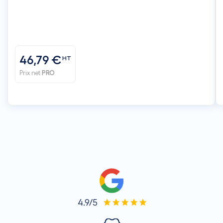
46,79 €
HT
Prix net
PRO
4.9/5