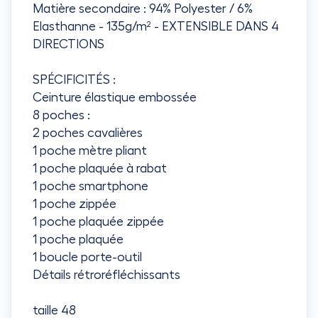
Matière secondaire : 94% Polyester / 6%
Elasthanne - 135g/m² - EXTENSIBLE DANS 4
DIRECTIONS
SPÉCIFICITÉS :
Ceinture élastique embossée
8 poches :
2 poches cavalières
1 poche mètre pliant
1 poche plaquée à rabat
1 poche smartphone
1 poche zippée
1 poche plaquée zippée
1 poche plaquée
1 boucle porte-outil
Détails rétroréfléchissants
taille 48