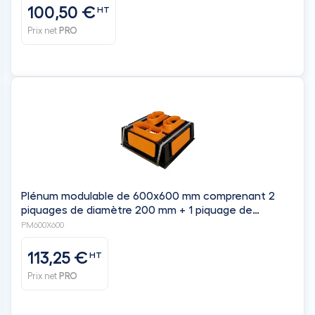
100,50 €
HT
Prix net
PRO
Plénum modulable de 600x600 mm comprenant 2
piquages de diamètre 200 mm + 1 piquage de
diamètre 250 mm + 3 obturateurs - BAILLINDUSTRIE
PM600X600
113,25 €
HT
Prix net
PRO