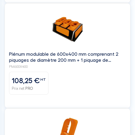
Plénum modulable de 600x400 mm comprenant 2
piquages de diamètre 200 mm + 1 piquage de
diamètre 250 mm + 3 obturateurs - BAILLINDUSTRIE
PM600X400
108,25 €
HT
Prix net
PRO