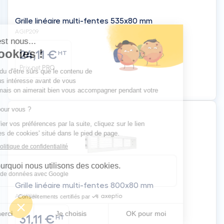
Grille linéaire multi-fentes 535x80 mm
AGIP209
24,11 €
HT
Prix net
PRO
Grille linéaire multi-fentes 800x80 mm
AGIP210
31,11 €
HT