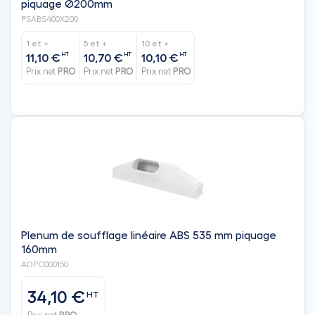
piquage Ø200mm
PSABS400X200
1 et +
5 et +
10 et +
HT
HT
HT
11,10 €
10,70 €
10,10 €
Prix net
PRO
Prix net
PRO
Prix net
PRO
Plenum de soufflage linéaire ABS 535 mm piquage
160mm
ADPC000150
34,10 €
HT