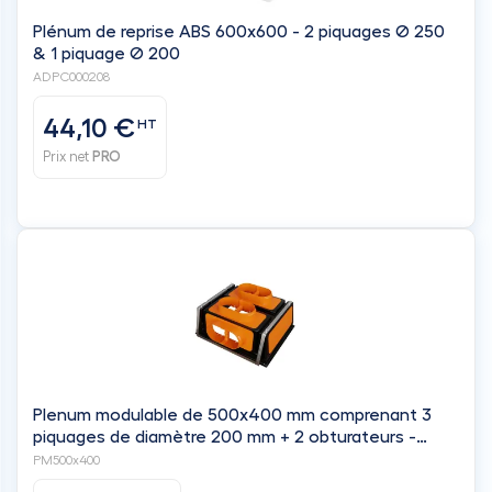
Plénum de reprise ABS 600x600 - 2 piquages Ø 250
& 1 piquage Ø 200
ADPC000208
44,10 €
HT
Prix net
PRO
Plenum modulable de 500x400 mm comprenant 3
piquages de diamètre 200 mm + 2 obturateurs -
BAILLINDUSTRIE
PM500x400