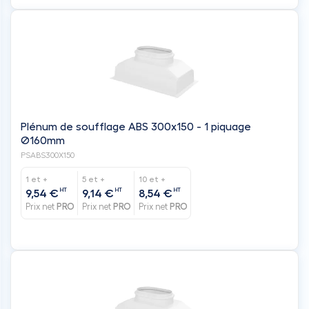
Plénum de soufflage ABS 300x150 - 1 piquage
Ø160mm
PSABS300X150
1 et +
5 et +
10 et +
HT
HT
HT
9,54 €
9,14 €
8,54 €
Prix net
PRO
Prix net
PRO
Prix net
PRO