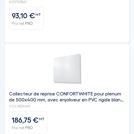
AGIP208A1
93,10 €
HT
Prix net
PRO
Collecteur de reprise CONFORTWHITE pour plenum
de 500x400 mm, avec enjoliveur en PVC rigide blanc
satiné classé M1, de 700x600 mm - Filtre inclus. -
COL500X400
BAILLINDUSTRIE
186,75 €
HT
Prix net
PRO