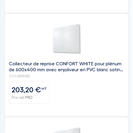
Collecteur de reprise CONFORT WHITE pour plénum
de 600x400 mm avec enjoliveur en PVC blanc satiné
de 800x600 mm - filtre inclus - BAILLINDUSTRIE
COL600X400
203,20 €
HT
Prix net
PRO