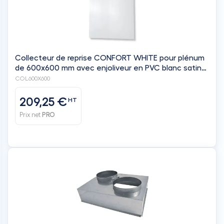
Collecteur de reprise CONFORT WHITE pour plénum
de 600x600 mm avec enjoliveur en PVC blanc satiné
de 760x760 mm - filtre inclus - BAILLINDUSTRIE
COL600X600
209,25 €
HT
Prix net
PRO