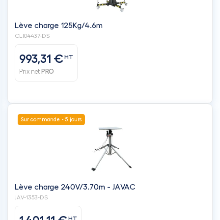
Lève charge 125Kg/4.6m
CLI04437-DS
993,31 €
HT
Prix net
PRO
Sur commande - 5 jours
Lève charge 240V/3.70m - JAVAC
JAV-1353-DS
HT